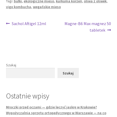
Tagi:
bułki
,
ekologiczne mieso
,
kurkuma korzeń
,
oliwa z oliwek
,
vigo kombucha
,
wegańskie mieso
Nawigacja
Poprzedni
Następny
Sachol Aftigel 12ml
Magne-B6 Max magnez 50
wpis:
wpis:
tabletek
wpisu
Szukaj
Szukaj
Ostatnie wpisy
Mroczki przed oczami — gdzie leczyć jaskrę w Krakowie?
Wypożyczalnia sprzętu ortopedycznego w Warszawie — na co