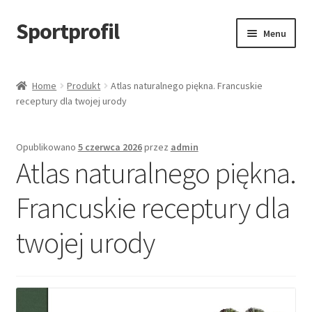
Sportprofil
Przejdź
Przejdź
Menu
do
do
nawigacji
treści
Strona główna
Home
Produkt
Atlas naturalnego piękna. Francuskie
receptury dla twojej urody
Blog
Koszyk
Opublikowano
5 czerwca 2026
przez
admin
Atlas naturalnego piękna.
Francuskie receptury dla
twojej urody