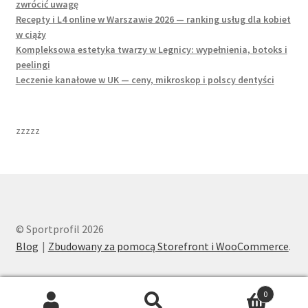
zwrócić uwagę
Recepty i L4 online w Warszawie 2026 — ranking usług dla kobiet
w ciąży
Kompleksowa estetyka twarzy w Legnicy: wypełnienia, botoks i
peelingi
Leczenie kanałowe w UK — ceny, mikroskop i polscy dentyści
zzzzz
© Sportprofil 2026
Blog
Zbudowany za pomocą Storefront i WooCommerce
.
0