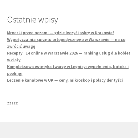
Ostatnie wpisy
Mroczki przed oczami — gdzie leczyć jaskrę w Krakowie?
Wypożyczalnia sprzętu ortopedycznego w Warszawie — na co
zwrócić uwagę
Recepty i L4 online w Warszawie 2026 — ranking usług dla kobiet
w ciąży
Kompleksowa estetyka twarzy w Legnicy: wypełnienia, botoks i
peelingi
Leczenie kanałowe w UK — ceny, mikroskop i polscy dentyści
zzzzz