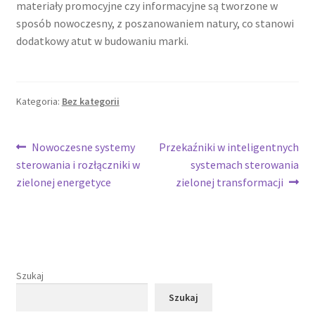
materiały promocyjne czy informacyjne są tworzone w
sposób nowoczesny, z poszanowaniem natury, co stanowi
dodatkowy atut w budowaniu marki.
Kategoria:
Bez kategorii
Nawigacja
Poprzedni
Następny
Nowoczesne systemy
Przekaźniki w inteligentnych
wpis:
wpis:
sterowania i rozłączniki w
systemach sterowania
wpisu
zielonej energetyce
zielonej transformacji
Szukaj
Szukaj