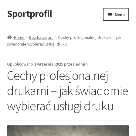
Sportprofil
Przejdź
Przejdź
Menu
do
do
nawigacji
treści
Strona główna
Home
Bez kategorii
Cechy profesjonalnej drukarni – jak
świadomie wybierać usługi druku
Blog
Koszyk
Opublikowano
3 września 2025
przez
admin
Cechy profesjonalnej
drukarni – jak świadomie
wybierać usługi druku