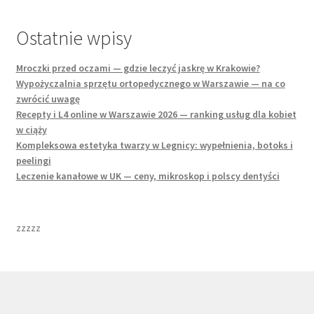
Ostatnie wpisy
Mroczki przed oczami — gdzie leczyć jaskrę w Krakowie?
Wypożyczalnia sprzętu ortopedycznego w Warszawie — na co
zwrócić uwagę
Recepty i L4 online w Warszawie 2026 — ranking usług dla kobiet
w ciąży
Kompleksowa estetyka twarzy w Legnicy: wypełnienia, botoks i
peelingi
Leczenie kanałowe w UK — ceny, mikroskop i polscy dentyści
zzzzz