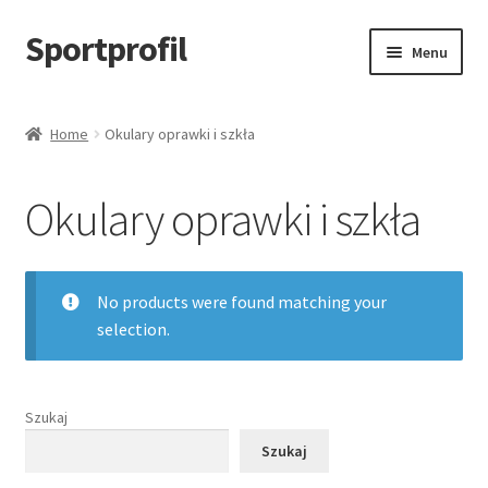
Sportprofil
Przejdź
Przejdź
Menu
do
do
nawigacji
treści
Strona główna
Home
Okulary oprawki i szkła
Blog
Okulary oprawki i szkła
Koszyk
No products were found matching your
selection.
Szukaj
Szukaj