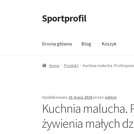
Sportprofil
Przejdź
Przejdź
do
do
nawigacji
treści
Strona główna
Blog
Koszyk
Strona główna
Blog
Koszyk
Home
Produkt
Kuchnia malucha. Profesjona
Opublikowano
31 maja 2026
przez
admin
Kuchnia malucha. P
żywienia małych dz