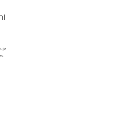
mi
uje
w.