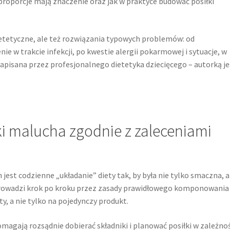
proporcje mają znaczenie oraz jak w praktyce budować posiłki
etetyczne, ale też rozwiązania typowych problemów: od
 w trakcie infekcji, po kwestie alergii pokarmowej i sytuacje, w
napisana przez profesjonalnego dietetyka dziecięcego – autorką je
 malucha zgodnie z zaleceniami
jest codzienne „układanie” diety tak, by była nie tylko smaczna, a
prowadzi krok po kroku przez zasady prawidłowego komponowania
ty, a nie tylko na pojedynczy produkt.
magają rozsądnie dobierać składniki i planować posiłki w zależno