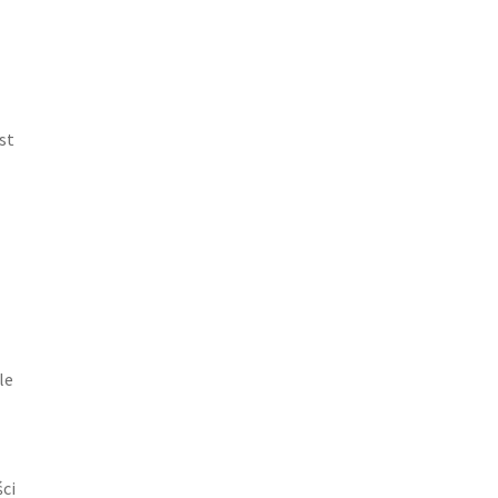
st
le
ści