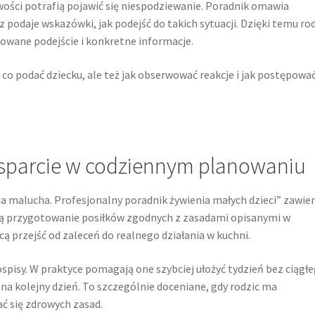
iwości potrafią pojawić się niespodziewanie. Poradnik omawia
podaje wskazówki, jak podejść do takich sytuacji. Dzięki temu ro
kowane podejście i konkretne informacje.
, co podać dziecku, ale też jak obserwować reakcje i jak postępować
 wsparcie w codziennym planowaniu
ia malucha. Profesjonalny poradnik żywienia małych dzieci” zawie
ają przygotowanie posiłków zgodnych z zasadami opisanymi w
cą przejść od zaleceń do realnego działania w kuchni.
isy. W praktyce pomagają one szybciej ułożyć tydzień bez ciągł
na kolejny dzień. To szczególnie doceniane, gdy rodzic ma
ć się zdrowych zasad.