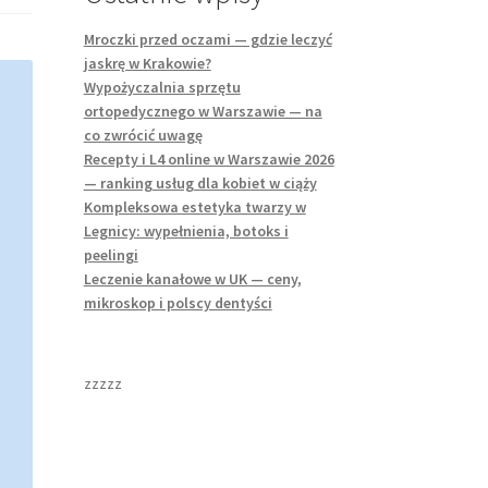
Mroczki przed oczami — gdzie leczyć
jaskrę w Krakowie?
Wypożyczalnia sprzętu
ortopedycznego w Warszawie — na
co zwrócić uwagę
Recepty i L4 online w Warszawie 2026
— ranking usług dla kobiet w ciąży
Kompleksowa estetyka twarzy w
Legnicy: wypełnienia, botoks i
peelingi
Leczenie kanałowe w UK — ceny,
mikroskop i polscy dentyści
zzzzz