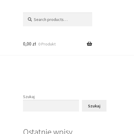
Search
Search
for:
0,00
zł
0 Produkt
Szukaj
Szukaj
Ostatnie wpisy