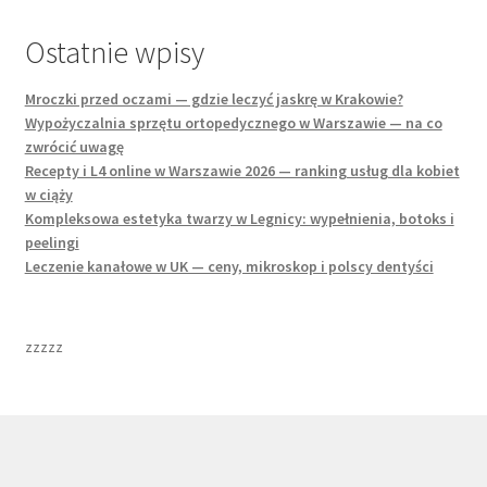
Ostatnie wpisy
Mroczki przed oczami — gdzie leczyć jaskrę w Krakowie?
Wypożyczalnia sprzętu ortopedycznego w Warszawie — na co
zwrócić uwagę
Recepty i L4 online w Warszawie 2026 — ranking usług dla kobiet
w ciąży
Kompleksowa estetyka twarzy w Legnicy: wypełnienia, botoks i
peelingi
Leczenie kanałowe w UK — ceny, mikroskop i polscy dentyści
zzzzz