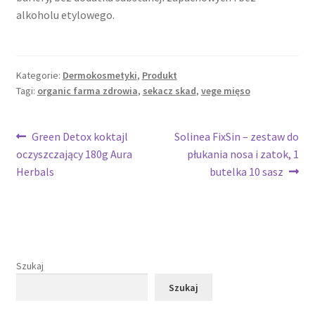
alkoholu etylowego.
Kategorie:
Dermokosmetyki
,
Produkt
Tagi:
organic farma zdrowia
,
sekacz skad
,
vege mięso
Nawigacja
Poprzedni
Następny
Green Detox koktajl
Solinea FixSin – zestaw do
wpis:
wpis:
oczyszczający 180g Aura
płukania nosa i zatok, 1
wpisu
Herbals
butelka 10 sasz
Szukaj
Szukaj