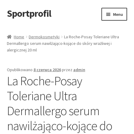
Sportprofil
Przejdź
Przejdź
Menu
do
do
nawigacji
treści
Strona główna
Home
Dermokosmetyki
La Roche-Posay Toleriane Ultra
Dermallergo serum nawilżająco-kojące do skóry wrażliwej i
Blog
alergicznej 20 ml
Koszyk
Opublikowano
8 czerwca 2026
przez
admin
La Roche-Posay
Toleriane Ultra
Dermallergo serum
nawilżająco-kojące do