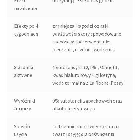
Efekt
utrzymujące się do 48 godzin
nawilżenia
Efekty po 4
zmniejsza i łagodzi oznaki
tygodniach
wrażliwości skóry spowodowane
suchością: zaczerwienienie,
pieczenie, uczucie swędzenia
Składniki
Neurosensyna (0,1%), Osmolit,
aktywne
kwas hialuronowy + gliceryna,
woda termalna z La Roche-Posay
Wyróżniki
0% substancji zapachowych oraz
formuły
alkoholu etylowego
Sposób
codziennie rano i wieczorem na
użycia
twarz i szyję; dla odświeżenia