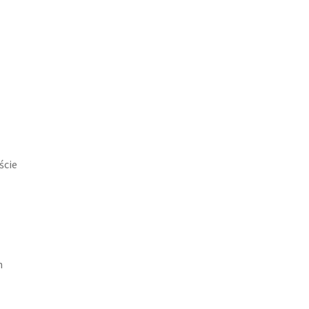
ście
h