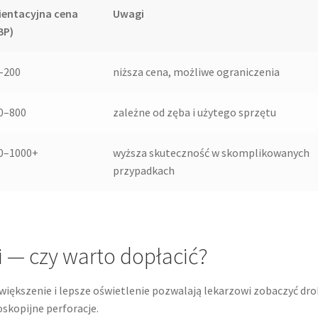
ientacyjna cena
Uwagi
BP)
–200
niższa cena, możliwe ograniczenia
0–800
zależne od zęba i użytego sprzętu
0–1000+
wyższa skuteczność w skomplikowanych
przypadkach
 — czy warto dopłacić?
owiększenie i lepsze oświetlenie pozwalają lekarzowi zobaczyć dr
skopijne perforacje.