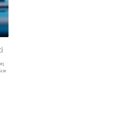
i
ej
ście