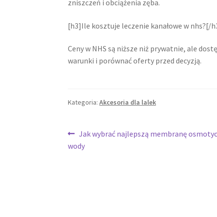
zniszczeń i obciążenia zęba.
[h3]Ile kosztuje leczenie kanałowe w nhs?[/h
Ceny w NHS są niższe niż prywatnie, ale dost
warunki i porównać oferty przed decyzją.
Kategoria:
Akcesoria dla lalek
Nawigacja
Poprzedni
Jak wybrać najlepszą membranę osmotycz
wpis:
wody
wpisu