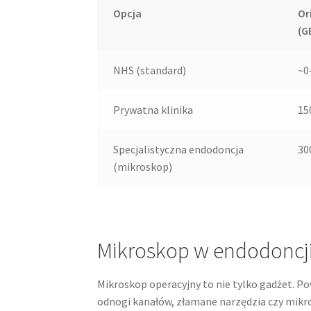
Opcja
Or
(G
NHS (standard)
~0
Prywatna klinika
15
Specjalistyczna endodoncja
30
(mikroskop)
Mikroskop w endodoncji
Mikroskop operacyjny to nie tylko gadżet. P
odnogi kanałów, złamane narzędzia czy mikro