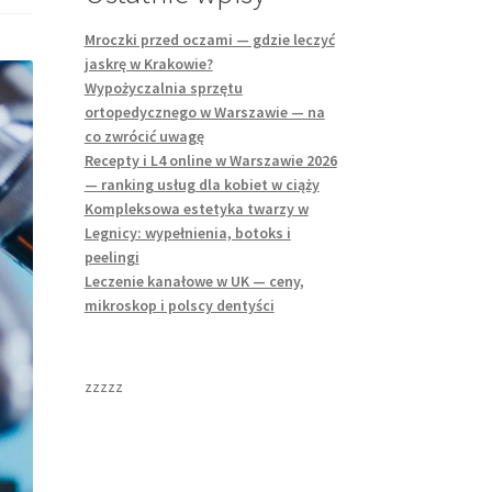
Mroczki przed oczami — gdzie leczyć
jaskrę w Krakowie?
Wypożyczalnia sprzętu
ortopedycznego w Warszawie — na
co zwrócić uwagę
Recepty i L4 online w Warszawie 2026
— ranking usług dla kobiet w ciąży
Kompleksowa estetyka twarzy w
Legnicy: wypełnienia, botoks i
peelingi
Leczenie kanałowe w UK — ceny,
mikroskop i polscy dentyści
zzzzz