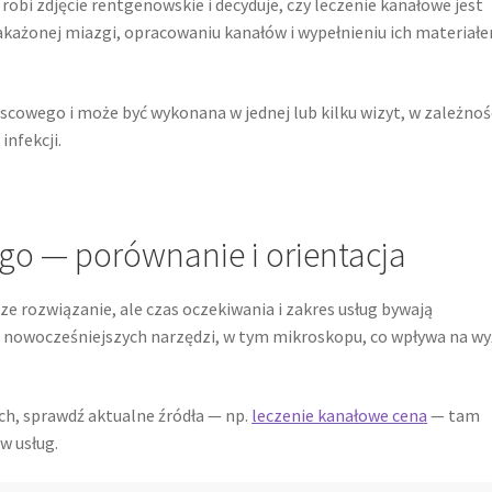
 robi zdjęcie rentgenowskie i decyduje, czy leczenie kanałowe jest
akażonej miazgi, opracowaniu kanałów i wypełnieniu ich materiał
owego i może być wykonana w jednej lub kilku wizyt, w zależnoś
nfekcji.
go — porównanie i orientacja
e rozwiązanie, ale czas oczekiwania i zakres usług bywają
ą nowocześniejszych narzędzi, w tym mikroskopu, co wpływa na w
ch, sprawdź aktualne źródła — np.
leczenie kanałowe cena
— tam
w usług.