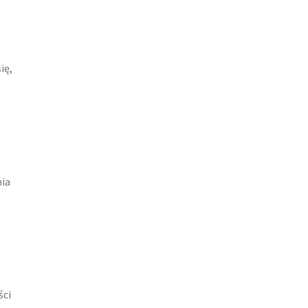
ię,
nia
ści