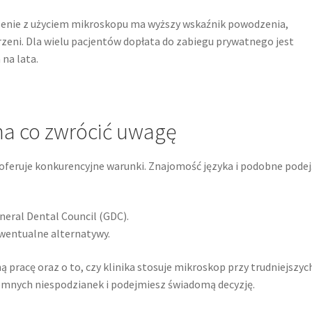
eczenie z użyciem mikroskopu ma wyższy wskaźnik powodzenia,
eni. Dla wielu pacjentów dopłata do zabiegu prywatnego jest
 na lata.
na co zwrócić uwagę
oferuje konkurencyjne warunki. Znajomość języka i podobne podej
eneral Dental Council (GDC).
ewentualne alternatywy.
pracę oraz o to, czy klinika stosuje mikroskop przy trudniejszyc
jemnych niespodzianek i podejmiesz świadomą decyzję.