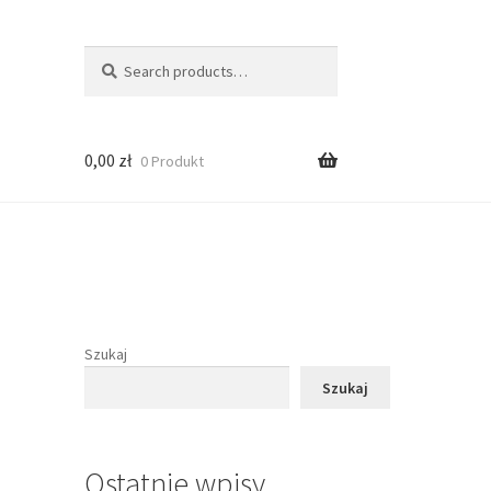
Search
Search
for:
0,00
zł
0 Produkt
Szukaj
Szukaj
Ostatnie wpisy