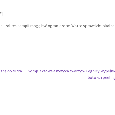
3]
ęp i zakres terapii mogą być ograniczone. Warto sprawdzić lokalne
Następny
ną do filtra
Kompleksowa estetyka twarzy w Legnicy: wypełni
wpis:
botoks i peelin