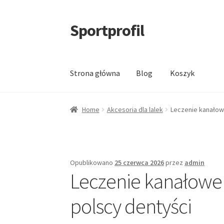
Sportprofil
Przejdź
Przejdź
do
do
nawigacji
treści
Strona główna
Blog
Koszyk
Strona główna
Blog
Koszyk
Home
Akcesoria dla lalek
Leczenie kanałow
Opublikowano
25 czerwca 2026
przez
admin
Leczenie kanałowe 
polscy dentyści