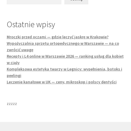
Ostatnie wpisy
Mroczki przed oczami — gdzie leczyć jaskrę w Krakowie?
Wypożyczalnia sprzętu ortopedycznego w Warszawie — na co
zwrócić uwagę
Recepty i L4 online w Warszawie 2026 — ranking usług dla kobiet
w ciąży
Kompleksowa estetyka twarzy w Legnicy: wypełnienia, botoks i
peelingi
Leczenie kanałowe w UK — ceny, mikroskop i polscy dentyści
zzzzz