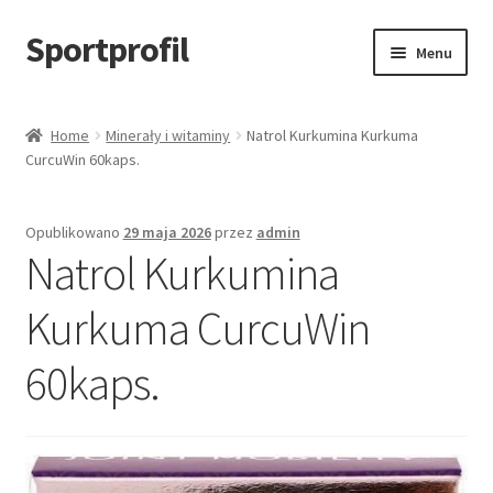
Sportprofil
Przejdź
Przejdź
Menu
do
do
nawigacji
treści
Strona główna
Home
Minerały i witaminy
Natrol Kurkumina Kurkuma
CurcuWin 60kaps.
Blog
Koszyk
Opublikowano
29 maja 2026
przez
admin
Natrol Kurkumina
Kurkuma CurcuWin
60kaps.