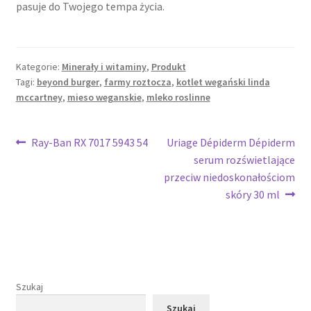
pasuje do Twojego tempa życia.
Kategorie:
Minerały i witaminy
,
Produkt
Tagi:
beyond burger
,
farmy roztocza
,
kotlet wegański linda
mccartney
,
mieso weganskie
,
mleko roslinne
Nawigacja
Poprzedni
Następny
Ray-Ban RX 7017 5943 54
Uriage Dépiderm Dépiderm
wpis:
wpis:
serum rozświetlające
wpisu
przeciw niedoskonałościom
skóry 30 ml
Szukaj
Szukaj