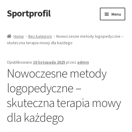
Sportprofil
Przejdź
Przejdź
Menu
do
do
nawigacji
treści
Strona główna
Home
Bez kategorii
Nowoczesne metody logopedyczne –
skuteczna terapia mowy dla każdego
Blog
Koszyk
Opublikowano
10 listopada 2025
przez
admin
Nowoczesne metody
logopedyczne –
skuteczna terapia mowy
dla każdego