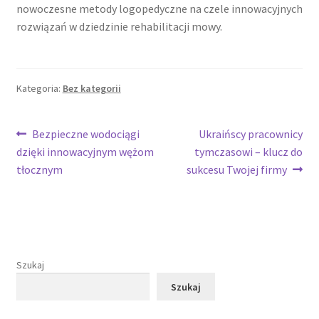
nowoczesne metody logopedyczne na czele innowacyjnych
rozwiązań w dziedzinie rehabilitacji mowy.
Kategoria:
Bez kategorii
Nawigacja
Poprzedni
Następny
Bezpieczne wodociągi
Ukraińscy pracownicy
wpis:
wpis:
dzięki innowacyjnym wężom
tymczasowi – klucz do
wpisu
tłocznym
sukcesu Twojej firmy
Szukaj
Szukaj