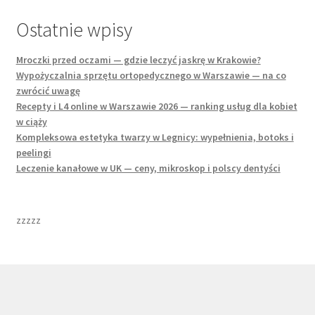
Ostatnie wpisy
Mroczki przed oczami — gdzie leczyć jaskrę w Krakowie?
Wypożyczalnia sprzętu ortopedycznego w Warszawie — na co
zwrócić uwagę
Recepty i L4 online w Warszawie 2026 — ranking usług dla kobiet
w ciąży
Kompleksowa estetyka twarzy w Legnicy: wypełnienia, botoks i
peelingi
Leczenie kanałowe w UK — ceny, mikroskop i polscy dentyści
zzzzz