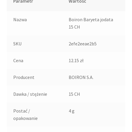
Parametr
Wartość
Nazwa
Boiron Baryeta jodata
15 CH
SKU
2efe2eeae2b5
Cena
12.15 zł
Producent
BOIRON S.A.
Dawka / stężenie
15 CH
Postać /
4 g
opakowanie