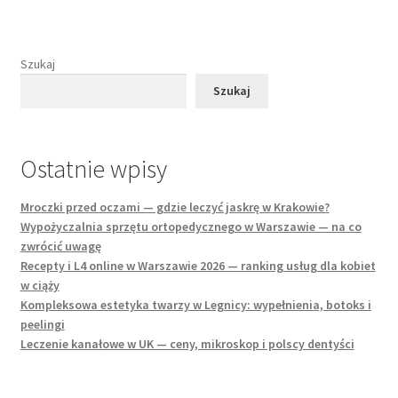
Szukaj
Szukaj
Ostatnie wpisy
Mroczki przed oczami — gdzie leczyć jaskrę w Krakowie?
Wypożyczalnia sprzętu ortopedycznego w Warszawie — na co
zwrócić uwagę
Recepty i L4 online w Warszawie 2026 — ranking usług dla kobiet
w ciąży
Kompleksowa estetyka twarzy w Legnicy: wypełnienia, botoks i
peelingi
Leczenie kanałowe w UK — ceny, mikroskop i polscy dentyści