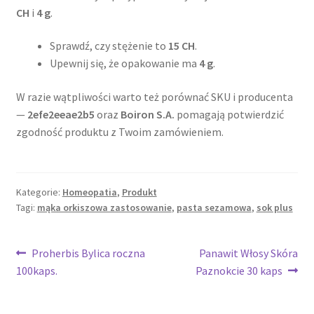
CH
i
4 g
.
Sprawdź, czy stężenie to
15 CH
.
Upewnij się, że opakowanie ma
4 g
.
W razie wątpliwości warto też porównać SKU i producenta
—
2efe2eeae2b5
oraz
Boiron S.A.
pomagają potwierdzić
zgodność produktu z Twoim zamówieniem.
Kategorie:
Homeopatia
,
Produkt
Tagi:
mąka orkiszowa zastosowanie
,
pasta sezamowa
,
sok plus
Nawigacja
Poprzedni
Następny
Proherbis Bylica roczna
Panawit Włosy Skóra
wpis:
wpis:
100kaps.
Paznokcie 30 kaps
wpisu