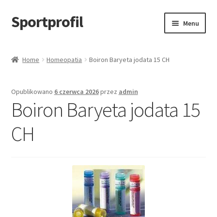
Sportprofil
Przejdź
Przejdź
Menu
do
do
nawigacji
treści
Strona główna
Home
Homeopatia
Boiron Baryeta jodata 15 CH
Blog
Opublikowano
6 czerwca 2026
przez
admin
Koszyk
Boiron Baryeta jodata 15
CH