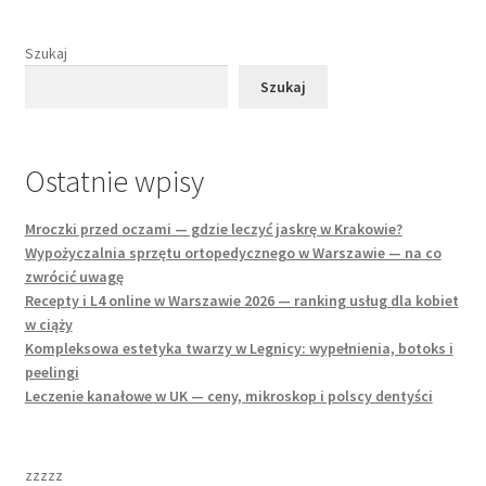
Szukaj
Szukaj
Ostatnie wpisy
Mroczki przed oczami — gdzie leczyć jaskrę w Krakowie?
Wypożyczalnia sprzętu ortopedycznego w Warszawie — na co
zwrócić uwagę
Recepty i L4 online w Warszawie 2026 — ranking usług dla kobiet
w ciąży
Kompleksowa estetyka twarzy w Legnicy: wypełnienia, botoks i
peelingi
Leczenie kanałowe w UK — ceny, mikroskop i polscy dentyści
zzzzz