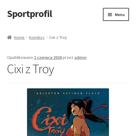
Sportprofil
Przejdź
Przejdź
Menu
do
do
nawigacji
treści
Strona główna
Home
Komiksy
Cixi z Troy
Blog
Opublikowano
2 czerwca 2026
przez
admin
Koszyk
Cixi z Troy