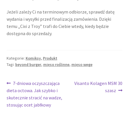
Jeżeli zależy Ci na terminowym odbiorze, sprawdź datę
wydania i wysyłki przed finalizacją zamówienia. Dzięki
temu „Cixi z Troy” trafi do Ciebie wtedy, kiedy będzie
dostępna do sprzedaży.
Kategorie:
Komiksy
,
Produkt
Tagi:
beyond burger
,
mięso roślinne
,
mięso wege
Nawigacja
Poprzedni
Następny
7-dniowa oczyszczająca
Visanto Kolagen MSM 30
wpis:
wpis:
dieta octowa. Jak szybko i
szasz
wpisu
skutecznie stracić na wadze,
stosując ocet jabłkowy