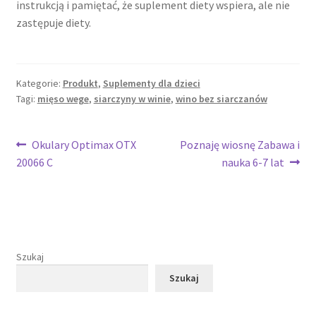
instrukcją i pamiętać, że suplement diety wspiera, ale nie
zastępuje diety.
Kategorie:
Produkt
,
Suplementy dla dzieci
Tagi:
mięso wege
,
siarczyny w winie
,
wino bez siarczanów
Nawigacja
Poprzedni
Następny
Okulary Optimax OTX
Poznaję wiosnę Zabawa i
wpis:
wpis:
20066 C
nauka 6-7 lat
wpisu
Szukaj
Szukaj