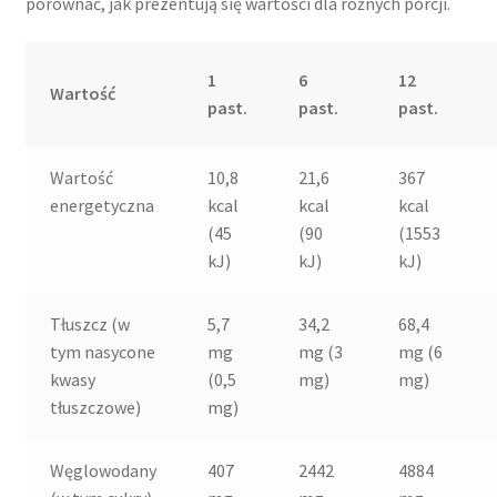
porównać, jak prezentują się wartości dla różnych porcji.
1
6
12
Wartość
past.
past.
past.
Wartość
10,8
21,6
367
energetyczna
kcal
kcal
kcal
(45
(90
(1553
kJ)
kJ)
kJ)
Tłuszcz (w
5,7
34,2
68,4
tym nasycone
mg
mg (3
mg (6
kwasy
(0,5
mg)
mg)
tłuszczowe)
mg)
Węglowodany
407
2442
4884