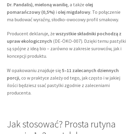
Dr. Pandalis)
,
mieloną wanilię
, a także
olej
pomarańczowy (0,5%)
i
olej migdałowy
. To połączenie
ma budować wyraźny, słodko-owocowy profil smakowy.
Producent deklaruje, że
wszystkie składniki pochodzą z
upraw ekologicznych
(DE-ÖKO-007). Dzięki temu pastylki
są spójne z ideą bio – zarówno w zakresie surowców, jak i
koncepcji produktu.
W opakowaniu znajduje się
5–11 zalecanych dziennych
porcji
, co w praktyce zależy od tego, jak często i w jakiej
ilości będziesz ssać pastylki zgodnie z zaleceniami
producenta.
Jak stosować? Prosta rutyna