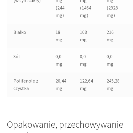
(w tym cukry)
mg
mg
mg
(244
(1464
(2928
mg)
mg)
mg)
Białko
18
108
216
mg
mg
mg
Sól
0,0
0,0
0,0
mg
mg
mg
Polifenole z
20,44
122,64
245,28
czystka
mg
mg
mg
Opakowanie, przechowywanie