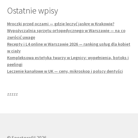
Ostatnie wpisy
Mroczki przed oczami — gdzie leczyć jaskrę w Krakowie?
Wypożyczalnia sprzętu ortopedycznego w Warszawie — na co
zwrócić uwagę
Recepty i L4 online w Warszawie 2026 — ranking usług dla kobiet
w ciąży
Kompleksowa estetyka twarzy w Legnicy: wypełnienia, botoks i
peelingi
Leczenie kanałowe w UK — ceny, mikroskop i polscy dentyści
zzzzz
© Sportprofil 2026