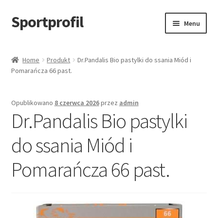
Sportprofil
Przejdź
Przejdź
Menu
do
do
nawigacji
treści
Strona główna
Home
Produkt
Dr.Pandalis Bio pastylki do ssania Miód i
Pomarańcza 66 past.
Blog
Koszyk
Opublikowano
8 czerwca 2026
przez
admin
Dr.Pandalis Bio pastylki
do ssania Miód i
Pomarańcza 66 past.