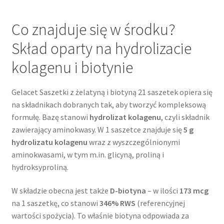
Co znajduje się w środku?
Skład oparty na hydrolizacie
kolagenu i biotynie
Gelacet Saszetki z żelatyną i biotyną 21 saszetek opiera się
na składnikach dobranych tak, aby tworzyć kompleksową
formułę. Bazę stanowi
hydrolizat kolagenu
, czyli składnik
zawierający aminokwasy. W 1 saszetce znajduje się
5 g
hydrolizatu kolagenu
wraz z wyszczególnionymi
aminokwasami, w tym m.in. glicyną, proliną i
hydroksyproliną.
W składzie obecna jest także
D-biotyna
– w ilości
173 mcg
na 1 saszetkę, co stanowi
346% RWS
(referencyjnej
wartości spożycia). To właśnie biotyna odpowiada za