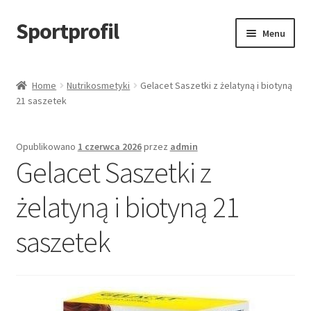
Sportprofil
Przejdź
Przejdź
Menu
do
do
nawigacji
treści
Strona główna
Home
Nutrikosmetyki
Gelacet Saszetki z żelatyną i biotyną
21 saszetek
Blog
Koszyk
Opublikowano
1 czerwca 2026
przez
admin
Gelacet Saszetki z
żelatyną i biotyną 21
saszetek