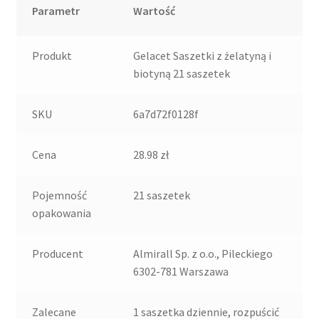
Parametr
Wartość
Produkt
Gelacet Saszetki z żelatyną i
biotyną 21 saszetek
SKU
6a7d72f0128f
Cena
28.98 zł
Pojemność
21 saszetek
opakowania
Producent
Almirall Sp. z o.o., Pileckiego
6302-781 Warszawa
Zalecane
1 saszetka dziennie, rozpuścić