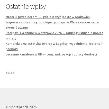
Ostatnie wpisy
Mroczki przed oczami — gdzie leczyć jaskrę w Krakowie?
Wypożyczalnia sprzętu ortopedycznego w Warszawie — na co
zwrócić uwagę
Recepty i L4 online w Warszawie 2026 — ranking usług dla kobiet
w ciąży
Kompleksowa estetyka twarzy w Legnicy: wypełnienia, botoks i
peelingi
Leczenie kanałowe w UK — ceny, mikroskop i polscy dentyści
zzzzz
© Sportprofil 2026