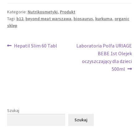
Kategorie:
Nutrikosmetyki
,
Produkt
Tagi:
b12
,
beyond meat warszawa
,
biosaurus
,
kurkuma
,
organic
sklep
Nawigacja
Poprzedni
Następny
Hepatil Slim 60 Tabl
Laboratoria Polfa URIAGE
wpis:
wpis:
BEBE 1st Olejek
wpisu
oczyszczający dla dzieci
500ml
Szukaj
Szukaj