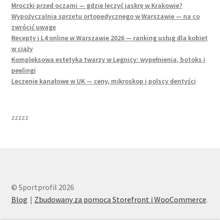
Mroczki przed oczami — gdzie leczyć jaskrę w Krakowie?
Wypożyczalnia sprzętu ortopedycznego w Warszawie — na co
zwrócić uwagę
Recepty i L4 online w Warszawie 2026 — ranking usług dla kobiet
w ciąży
Kompleksowa estetyka twarzy w Legnicy: wypełnienia, botoks i
peelingi
Leczenie kanałowe w UK — ceny, mikroskop i polscy dentyści
zzzzz
© Sportprofil 2026
Blog
Zbudowany za pomocą Storefront i WooCommerce
.