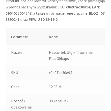
Produkt posiada identyfikatory handlowe, które pomagają
w jednoznacznym wyszukaniu: SKU:
c0e97ac30a94
, EAN:
5904055004547
, a także informacje rejestracyjne:
BLOZ_07
3590241
oraz
PKWIU 10.89.19.0
.
Parametr
Dane
Nazwa
Hasco-lek Ulgix Trawienie
Plus 30kaps.
SKU
c0e97ac30a94
Cena
12.98 zł
Postać /
30 kapsułek
opakowanie