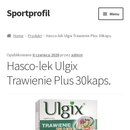
Sportprofil
Przejdź
Przejdź
Menu
do
do
nawigacji
treści
Strona główna
Home
Produkt
Hasco-lek Ulgix Trawienie Plus 30kaps.
Blog
Opublikowano
6 czerwca 2026
przez
admin
Koszyk
Hasco-lek Ulgix
Trawienie Plus 30kaps.