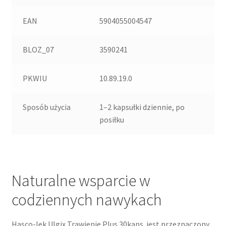
EAN
5904055004547
BLOZ_07
3590241
PKWIU
10.89.19.0
Sposób użycia
1–2 kapsułki dziennie, po
posiłku
Naturalne wsparcie w
codziennych nawykach
Hasco-lek Ulgix Trawienie Plus 30kaps. jest przeznaczony