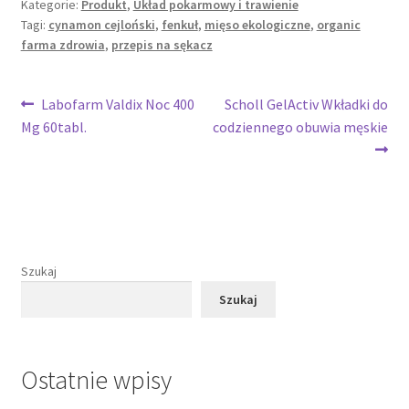
Kategorie:
Produkt
,
Układ pokarmowy i trawienie
Tagi:
cynamon cejloński
,
fenkuł
,
mięso ekologiczne
,
organic
farma zdrowia
,
przepis na sękacz
Nawigacja
Poprzedni
Następny
Labofarm Valdix Noc 400
Scholl GelActiv Wkładki do
wpis:
wpis:
Mg 60tabl.
codziennego obuwia męskie
wpisu
Szukaj
Szukaj
Ostatnie wpisy