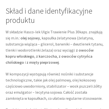
Skład i dane identyfikacyjne
produktu
W składzie Hasco-lek Ulgix Trawienie Plus 30kaps. znajdują
się m.in.:
olej sojowy
, kapsułka żelatynowa (żelatyna,
substancja wiążąca – glicerol, barwniki – dwutlenek tytanu,
tlenki i wodorotlenki żelaza) oraz wyciągi:
z owoców
kopru włoskiego
,
z karczocha
,
z owoców cytryńca
chińskiego
i
z mięty pieprzowej
.
W kompozycji występują również nośniki i substancje
technologiczne, takie jak olej palmowy, olej kokosowy
częściowo uwodorniony, stabilizator – wosk pszczeli żółty
oraz emulgator – lecytyna sojowa. Całość została
zamknięta w kapsułkach, co ułatwia regularne stosowanie.