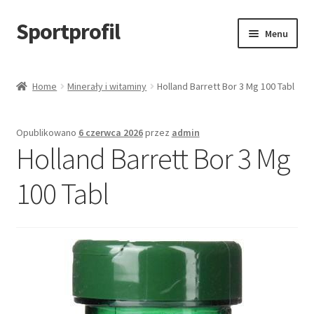
Sportprofil
Przejdź
Przejdź
Menu
do
do
nawigacji
treści
Strona główna
Home
Minerały i witaminy
Holland Barrett Bor 3 Mg 100 Tabl
Blog
Opublikowano
6 czerwca 2026
przez
admin
Koszyk
Holland Barrett Bor 3 Mg
100 Tabl