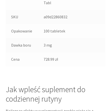
Tabl
SKU
a09d22860832
Opakowanie
100 tabletek
Dawka boru
3 mg
Cena
728.99 zł
Jak wpleść suplement do
codziennej rutyny
Najlepsze efekty w suplementacji zwykle wiążą się z