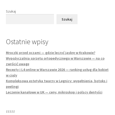
Szukaj
Szukaj
Ostatnie wpisy
Mroczki przed oczami — gdzie leczyć jaskrę w Krakowie?
Wypożyczalnia sprzętu ortopedycznego w Warszawie — na co
zwrócić uwagę
Recepty i L4 online w Warszawie 2026 — ranking usług dla kobiet
w ciąży
Kompleksowa estetyka twarzy w Legnicy: wypełnienia, botoks i
peelingi
Leczenie kanałowe w UK — ceny, mikroskop i polscy dentyści
zzzzz