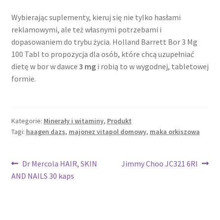
Wybierając suplementy, kieruj się nie tylko hasłami
reklamowymi, ale też własnymi potrzebami i
dopasowaniem do trybu życia. Holland Barrett Bor 3 Mg
100 Tabl to propozycja dla osób, które chcą uzupełniać
dietę w bor w dawce
3 mg
i robią to w wygodnej, tabletowej
formie.
Kategorie:
Minerały i witaminy
,
Produkt
Tagi:
haagen dazs
,
majonez vitapol domowy
,
maka orkiszowa
Nawigacja
Poprzedni
Następny
Dr Mercola HAIR, SKIN
Jimmy Choo JC321 6RI
wpis:
wpis:
AND NAILS 30 kaps
wpisu