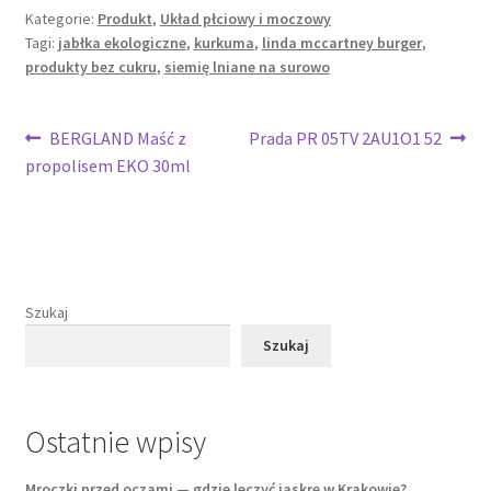
Kategorie:
Produkt
,
Układ płciowy i moczowy
Tagi:
jabłka ekologiczne
,
kurkuma
,
linda mccartney burger
,
produkty bez cukru
,
siemię lniane na surowo
Nawigacja
Poprzedni
Następny
BERGLAND Maść z
Prada PR 05TV 2AU1O1 52
wpis:
wpis:
propolisem EKO 30ml
wpisu
Szukaj
Szukaj
Ostatnie wpisy
Mroczki przed oczami — gdzie leczyć jaskrę w Krakowie?