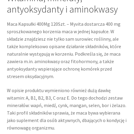
antyoksydanty i aminokwasy
Maca Kapsułki 400Mg 120Szt. – Myvita dostarcza 400 mg
sproszkowanego korzenia maca w jednej kapsułce. W
składzie znajdziesz nie tylko sam surowiec roślinny, ale
także kompleksowo opisane działanie składników, które
naturalnie występują w korzeniu. Podkreśla się, że maca
zawiera m.in. aminokwasy oraz fitohormony, a także
antyoksydanty wspierające ochronę komórek przed
stresem oksydacyjnym.
W opisie produktu wymieniono również dużą dawkę
witamin: A, B1, B2, B3, C oraz E. Do tego dochodzi zestaw
minerałów: wapń, miedź, cynk, mangan, selen, bor i żelazo.
Taki profil składników sprawia, że maca bywa wybierana
jako suplement dla osób aktywnych, dbających o kondycję i
równowagę organizmu.