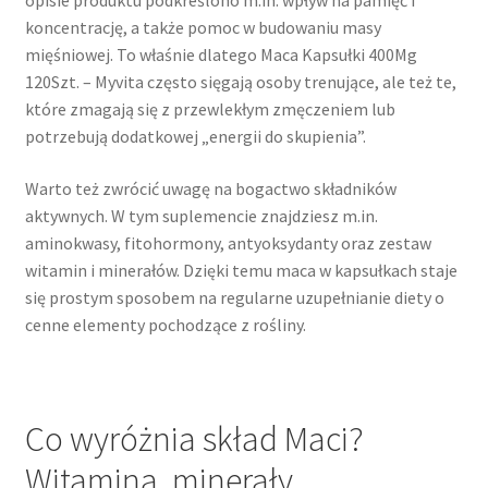
opisie produktu podkreślono m.in. wpływ na pamięć i
koncentrację, a także pomoc w budowaniu masy
mięśniowej. To właśnie dlatego Maca Kapsułki 400Mg
120Szt. – Myvita często sięgają osoby trenujące, ale też te,
które zmagają się z przewlekłym zmęczeniem lub
potrzebują dodatkowej „energii do skupienia”.
Warto też zwrócić uwagę na bogactwo składników
aktywnych. W tym suplemencie znajdziesz m.in.
aminokwasy, fitohormony, antyoksydanty oraz zestaw
witamin i minerałów. Dzięki temu maca w kapsułkach staje
się prostym sposobem na regularne uzupełnianie diety o
cenne elementy pochodzące z rośliny.
Co wyróżnia skład Maci?
Witamina, minerały,