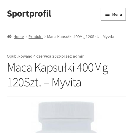
Sportprofil
Przejdź
Przejdź
Menu
do
do
nawigacji
treści
Strona główna
Home
Produkt
Maca Kapsułki 400Mg 120Szt. – Myvita
Blog
Opublikowano
4 czerwca 2026
przez
admin
Koszyk
Maca Kapsułki 400Mg
120Szt. – Myvita