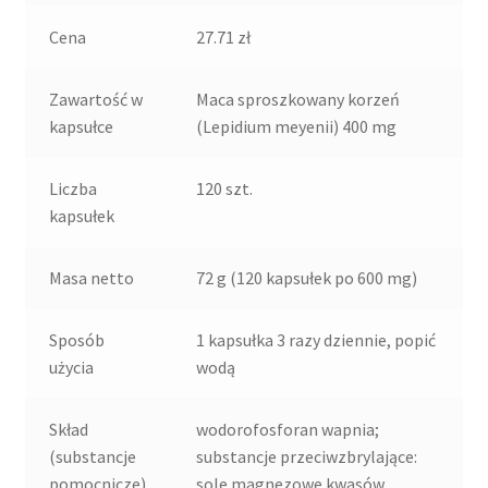
Cena
27.71 zł
Zawartość w
Maca sproszkowany korzeń
kapsułce
(Lepidium meyenii) 400 mg
Liczba
120 szt.
kapsułek
Masa netto
72 g (120 kapsułek po 600 mg)
Sposób
1 kapsułka 3 razy dziennie, popić
użycia
wodą
Skład
wodorofosforan wapnia;
(substancje
substancje przeciwzbrylające:
pomocnicze)
sole magnezowe kwasów