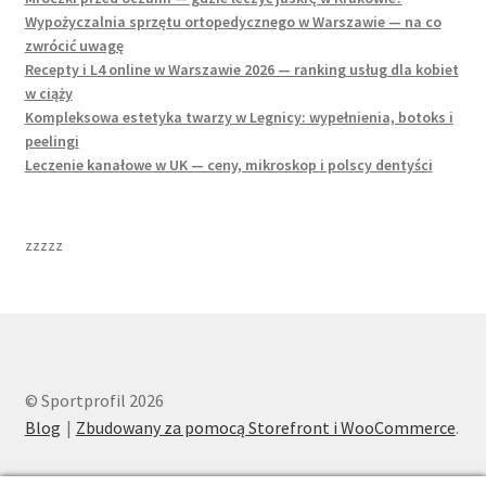
Wypożyczalnia sprzętu ortopedycznego w Warszawie — na co
zwrócić uwagę
Recepty i L4 online w Warszawie 2026 — ranking usług dla kobiet
w ciąży
Kompleksowa estetyka twarzy w Legnicy: wypełnienia, botoks i
peelingi
Leczenie kanałowe w UK — ceny, mikroskop i polscy dentyści
zzzzz
© Sportprofil 2026
Blog
Zbudowany za pomocą Storefront i WooCommerce
.