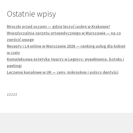
Ostatnie wpisy
Mroczki przed oczami — gdzie leczyć jaskrę w Krakowie?
Wypożyczalnia sprzętu ortopedycznego w Warszawie — na co
zwrócić uwagę
Recepty i L4 online w Warszawie 2026 — ranking usług dla kobiet
w ciąży
Kompleksowa estetyka twarzy w Legnicy: wypełnienia, botoks i
peelingi
Leczenie kanałowe w UK — ceny, mikroskop i polscy dentyści
zzzzz