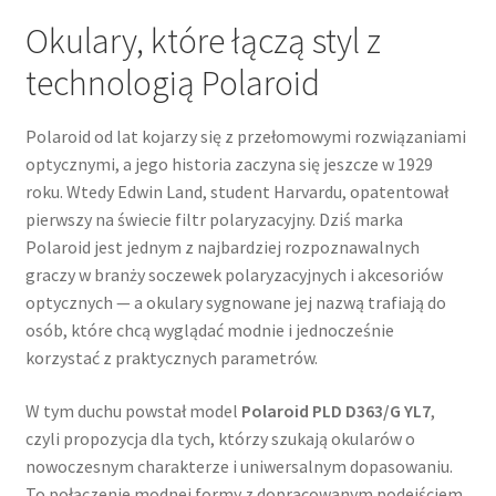
Okulary, które łączą styl z
technologią Polaroid
Polaroid od lat kojarzy się z przełomowymi rozwiązaniami
optycznymi, a jego historia zaczyna się jeszcze w 1929
roku. Wtedy Edwin Land, student Harvardu, opatentował
pierwszy na świecie filtr polaryzacyjny. Dziś marka
Polaroid jest jednym z najbardziej rozpoznawalnych
graczy w branży soczewek polaryzacyjnych i akcesoriów
optycznych — a okulary sygnowane jej nazwą trafiają do
osób, które chcą wyglądać modnie i jednocześnie
korzystać z praktycznych parametrów.
W tym duchu powstał model
Polaroid PLD D363/G YL7
,
czyli propozycja dla tych, którzy szukają okularów o
nowoczesnym charakterze i uniwersalnym dopasowaniu.
To połączenie modnej formy z dopracowanym podejściem