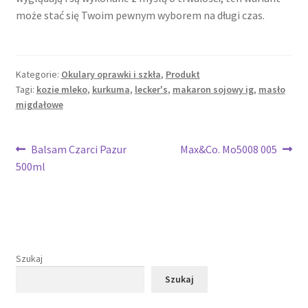
może stać się Twoim pewnym wyborem na długi czas.
Kategorie:
Okulary oprawki i szkła
,
Produkt
Tagi:
kozie mleko
,
kurkuma
,
lecker's
,
makaron sojowy ig
,
masło
migdałowe
Nawigacja
Poprzedni
Następny
Balsam Czarci Pazur
Max&Co. Mo5008 005
wpis:
wpis:
500ml
wpisu
Szukaj
Szukaj