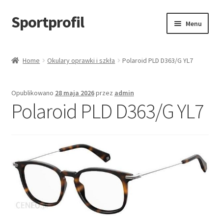
Sportprofil
Przejdź
Przejdź
Menu
do
do
nawigacji
treści
Strona główna
Home
Okulary oprawki i szkła
Polaroid PLD D363/G YL7
Blog
Opublikowano
28 maja 2026
przez
admin
Koszyk
Polaroid PLD D363/G YL7