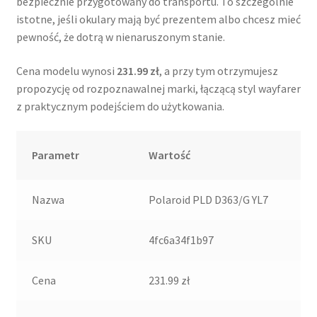
bezpiecznie przygotowany do transportu. To szczególnie
istotne, jeśli okulary mają być prezentem albo chcesz mieć
pewność, że dotrą w nienaruszonym stanie.
Cena modelu wynosi
231.99 zł
, a przy tym otrzymujesz
propozycję od rozpoznawalnej marki, łączącą styl wayfarer
z praktycznym podejściem do użytkowania.
Parametr
Wartość
Nazwa
Polaroid PLD D363/G YL7
SKU
4fc6a34f1b97
Cena
231.99 zł