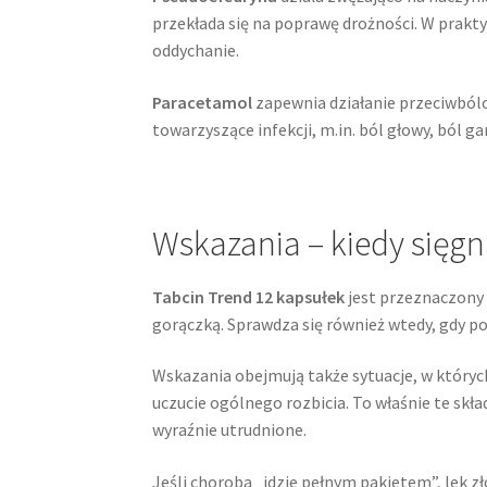
przekłada się na poprawę drożności. W prakty
oddychanie.
Paracetamol
zapewnia działanie przeciwból
towarzyszące infekcji, m.in. ból głowy, ból ga
Wskazania – kiedy sięgn
Tabcin Trend 12 kapsułek
jest przeznaczony 
gorączką. Sprawdza się również wtedy, gdy po
Wskazania obejmują także sytuacje, w który
uczucie ogólnego rozbicia. To właśnie te skł
wyraźnie utrudnione.
Jeśli choroba „idzie pełnym pakietem”, lek