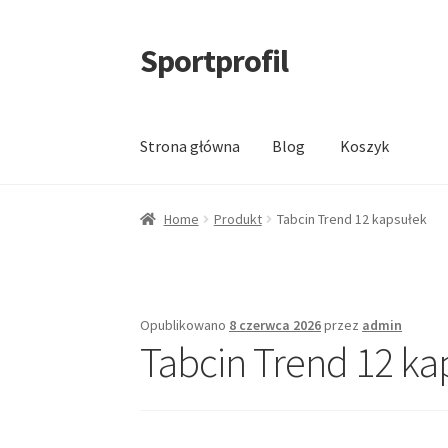
Sportprofil
Przejdź
Przejdź
do
do
nawigacji
treści
Strona główna
Blog
Koszyk
Strona główna
Blog
Koszyk
Home
Produkt
Tabcin Trend 12 kapsułek
Opublikowano
8 czerwca 2026
przez
admin
Tabcin Trend 12 ka