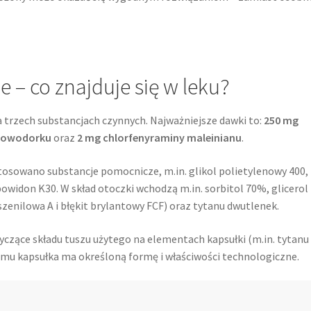
e – co znajduje się w leku?
a trzech substancjach czynnych. Najważniejsze dawki to:
250 mg
orowodorku
oraz
2 mg chlorfenyraminy maleinianu
.
osowano substancje pomocnicze, m.in. glikol polietylenowy 400,
owidon K30. W skład otoczki wchodzą m.in. sorbitol 70%, glicerol
szenilowa A i błękit brylantowy FCF) oraz tytanu dwutlenek.
yczące składu tuszu użytego na elementach kapsułki (m.in. tytanu
emu kapsułka ma określoną formę i właściwości technologiczne.