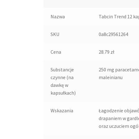
Nazwa
Tabcin Trend 12 ka
SKU
0a8c29561264
Cena
28.79 zł
Substancje
250 mg paracetamo
czynne (na
maleinianu
dawkę w
kapsułkach)
Wskazania
Łagodzenie objawów
drapaniem w gardle
oraz uczuciem ogó