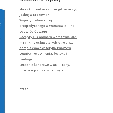
Mroczki przed oczami — gdzie leczyć
jaskrę w Krakowie?
Wypożyczalnia sprzętu
ortopedycznego w Warszawie — na
co zwrócić uwagę
Recepty i L4 online w Warszawie 2026
— ranking usług dla kobiet w ciąży
Kompleksowa estetyka twarzy w
Legnicy: wypełnienia, botoks i
peelingi
Leczenie kanałowe w UK — ceny,
mikroskop i polscy dentyści
zzzzz