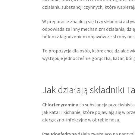
działaniu substancji czynnych, które wspiera
W preparacie znajdują się trzy składniki akt
odpowiada za inny mechanizm działania, dzię
bólem z łagodzeniem objawów ze strony nosa 
To propozycja dla osób, które chcą działać w
występuje jednocześnie gorączka, katar, ból g
Jak działają składniki T
Chlorfenyramina
to substancja przeciwhista
jak katar i kichanie, które pojawiają się w pr
alergiczno-infekcyjne w obrębie nosa.
Pseudoefedryna
działa zwężająco na naczyni