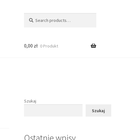
Search
Search
for:
0,00
zł
0 Produkt
Szukaj
Szukaj
Ostatnie wpisy