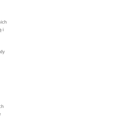
nich
 i
gdy
ch
e