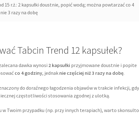
od 15 r.ż.: 2 kapsułki doustnie, popić wodą; można powtarzać co 4
ie 3 razy na dobę
wać Tabcin Trend 12 kapsułek?
zalecana dawka wynosi
2 kapsułki
przyjmowane doustnie i popite
tosować
co 4 godziny
, jednak
nie częściej niż 3 razy na dobę
.
eznaczony do doraźnego łagodzenia objawów w trakcie infekcji, gd
iecznej częstotliwości stosowania zgodnej z ulotką.
u w Twoim przypadku (np. przy innych terapiach), warto skonsult