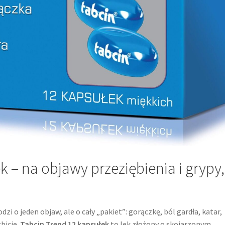
 – na objawy przeziębienia i grypy,
zi o jeden objaw, ale o cały „pakiet”: gorączkę, ból gardła, katar,
bicie.
Tabcin Trend 12 kapsułek
to lek złożony o skojarzonym