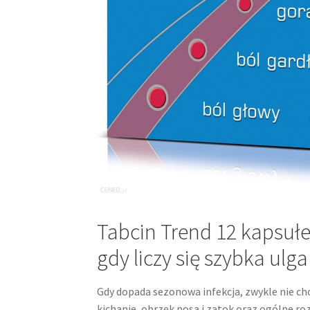
Tabcin Trend 12 kapsułek
gdy liczy się szybka ulga
Gdy dopada sezonowa infekcja, zwykle nie chod
kichanie, obrzęk nosa i zatok oraz ogólne roz