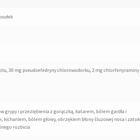
psułek
lu, 30 mg pseudoefedryny chlorowodorku, 2 mg chlorfenyraminy
 grypy i przeziębienia z gorączką, katarem, bólem gardła i
, kichaniem, bólem głowy, obrzękiem błony śluzowej nosa i zatok
lnego rozbicia