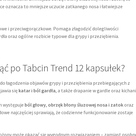
ce oznacza to mniejsze uczucie zatkanego nosa i łatwiejsze
owe i przeciwgorączkowe. Pomaga złagodzić dolegliwości
rdła oraz ogólne rozbicie typowe dla grypy i przeziębienia.
ąć po Tabcin Trend 12 kapsułek?
do łagodzenia objawów grypy i przeziębienia przebiegających z
jawia się
katar i ból gardła
, a także drapanie w gardle oraz kichani
ch występuje
ból głowy
,
obrzęk błony śluzowej nosa i zatok
oraz
adowe najczęściej sprawiają, że codzienne funkcjonowanie zostaje
 złożony może okazać się wygodnym rozwiązaniem – zamiast osobn