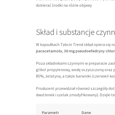
dobierać środki na różne objawy.
Skład i substancje czynn
W kapsułkach Tabcin Trend skład opiera się n
paracetamolu
,
30 mg pseudoefedryny chl
Poza składnikami czynnymi w preparacie zast
glikol propylenowy, wodę oczyszczoną oraz p
85%, żelatyna, a także barwniki (czerwień ko
Producent przewidział również szczegóły dot
dwutlenek i szelak zmodyfikowany). Dzięki t
Parametr
Dane