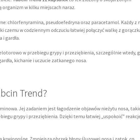
ją organizm w kilku miejscach naraz.
ywne: chlorfenyramina, pseudoefedryna oraz paracetamol. Każdy z 
ki czemu w codziennym odczuciu łatwiej połączyć walkę z gorączką
i gardła.
ielotorowo w przebiegu grypy i przeziębienia, szczególnie wtedy, 
ardła, kichanie i uczucie zatkanego nosa.
abcin Trend?
minowa. Jej zadaniem jest łagodzenie objawów nieżytu nosa, taki
zebiegu grypy i przeziębienia. Dzięki temu łatwiej „uspokoić” reakcj
a krwionośne. Zmniejsza obrzęk błony śluzowej nosa i zatok, co