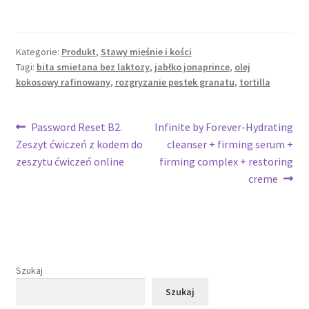
Kategorie:
Produkt
,
Stawy mięśnie i kości
Tagi:
bita smietana bez laktozy
,
jabłko jonaprince
,
olej
kokosowy rafinowany
,
rozgryzanie pestek granatu
,
tortilla
Nawigacja
Poprzedni
Następny
Password Reset B2.
Infinite by Forever-Hydrating
wpis:
wpis:
Zeszyt ćwiczeń z kodem do
cleanser + firming serum +
wpisu
zeszytu ćwiczeń online
firming complex + restoring
creme
Szukaj
Szukaj