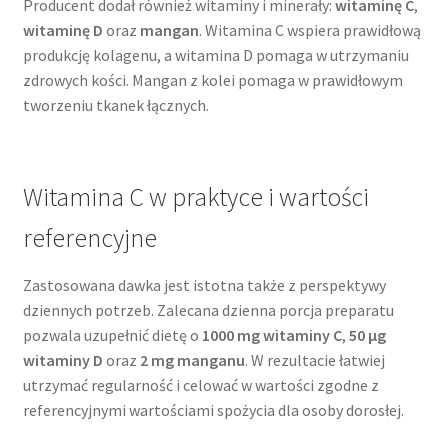
Producent dodał również witaminy i minerały:
witaminę C
,
witaminę D
oraz
mangan
. Witamina C wspiera prawidłową
produkcję kolagenu, a witamina D pomaga w utrzymaniu
zdrowych kości. Mangan z kolei pomaga w prawidłowym
tworzeniu tkanek łącznych.
Witamina C w praktyce i wartości
referencyjne
Zastosowana dawka jest istotna także z perspektywy
dziennych potrzeb. Zalecana dzienna porcja preparatu
pozwala uzupełnić dietę o
1000 mg witaminy C
,
50 µg
witaminy D
oraz
2 mg manganu
. W rezultacie łatwiej
utrzymać regularność i celować w wartości zgodne z
referencyjnymi wartościami spożycia dla osoby dorosłej.