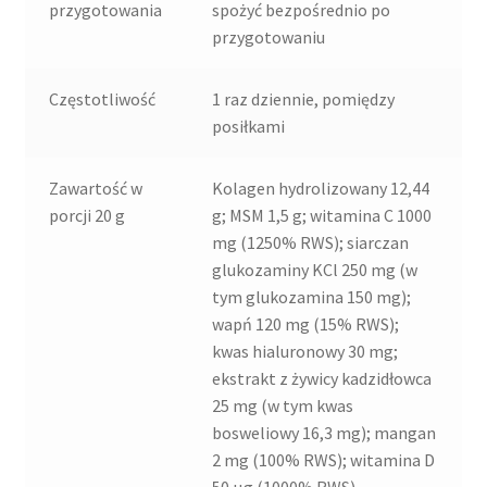
przygotowania
spożyć bezpośrednio po
przygotowaniu
Częstotliwość
1 raz dziennie, pomiędzy
posiłkami
Zawartość w
Kolagen hydrolizowany 12,44
porcji 20 g
g; MSM 1,5 g; witamina C 1000
mg (1250% RWS); siarczan
glukozaminy KCl 250 mg (w
tym glukozamina 150 mg);
wapń 120 mg (15% RWS);
kwas hialuronowy 30 mg;
ekstrakt z żywicy kadzidłowca
25 mg (w tym kwas
bosweliowy 16,3 mg); mangan
2 mg (100% RWS); witamina D
50 μg (1000% RWS)