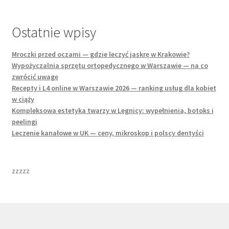
Ostatnie wpisy
Mroczki przed oczami — gdzie leczyć jaskrę w Krakowie?
Wypożyczalnia sprzętu ortopedycznego w Warszawie — na co
zwrócić uwagę
Recepty i L4 online w Warszawie 2026 — ranking usług dla kobiet
w ciąży
Kompleksowa estetyka twarzy w Legnicy: wypełnienia, botoks i
peelingi
Leczenie kanałowe w UK — ceny, mikroskop i polscy dentyści
zzzzz