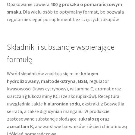
Opakowanie zawiera
400 g proszku o pomarańczowym
smaku
. Dla wielu osób to optymalny format, bo pozwala
regularnie sięgać po suplement bez częstych zakupów.
Składniki i substancje wspierające
formułę
Wśród składników znajdują się m.in.:
kolagen
hydrolizowany
,
maltodekstryna
,
MSM
, regulator
kwasowości (kwas cytrynowy), witamina C, aromat oraz
siarczan glukozaminy KCl (ze skorupiaków). Receptura
uwzględnia także
hialuronian sodu
, ekstrakt z Boswellia
serrata, a także diglicynian manganu. W produkcie
zastosowano substancje słodzące:
sukralozę
oraz
acesulfam K
, a w warstwie barwników: żółcień chinolinową
i żółcień pomarańczową.