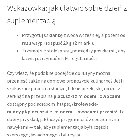
Wskazówka: jak ułatwić sobie dzień z
suplementacją
Przygotuj szklankę z wodą wcześniej, a potem od
razu wsyp i rozpuść 20 g (2 miarki).
Trzymaj się stałej pory „pomiędzy posiłkami”, aby
łatwiej utrzymać efekt regularności.
Czy wiesz, że podobne podejście do rutyny można
przenieść także na domowe propozycje kulinarne? Jeśli
szukasz inspiracji na słodkie, lekkie przekąski, możesz
zerknąć na przepis na
placuszki z miodem i owocami
dostępny pod adresem:
https://krolewskie-
miody.pl/placuszki-z-miodem-i-owocami-przepis/
. To
dobry przykład, jak łączyć przyjemność z codziennymi
nawykami — tak, aby suplementacja była częścią
szerszego, świadomego stylu życia.