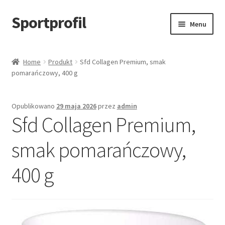
Sportprofil
Przejdź
Przejdź
Menu
do
do
nawigacji
treści
Strona główna
Home
Produkt
Sfd Collagen Premium, smak
pomarańczowy, 400 g
Blog
Koszyk
Opublikowano
29 maja 2026
przez
admin
Sfd Collagen Premium,
smak pomarańczowy,
400 g