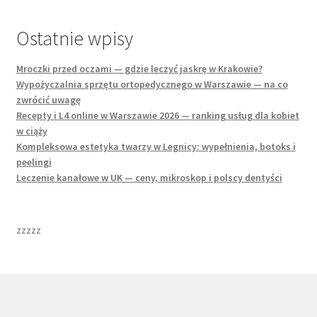
Ostatnie wpisy
Mroczki przed oczami — gdzie leczyć jaskrę w Krakowie?
Wypożyczalnia sprzętu ortopedycznego w Warszawie — na co
zwrócić uwagę
Recepty i L4 online w Warszawie 2026 — ranking usług dla kobiet
w ciąży
Kompleksowa estetyka twarzy w Legnicy: wypełnienia, botoks i
peelingi
Leczenie kanałowe w UK — ceny, mikroskop i polscy dentyści
zzzzz