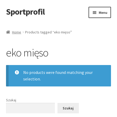
Sportprofil
Przejdź
Przejdź
Menu
do
do
nawigacji
treści
Strona główna
Home
Products tagged “eko mięso”
Blog
eko mięso
Koszyk
No products were found matching your
selection.
Szukaj
Szukaj