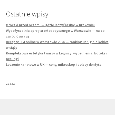
Ostatnie wpisy
Mroczki przed oczami — gdzie leczyć jaskrę w Krakowie?
Wypożyczalnia sprzętu ortopedycznego w Warszawie — na co
zwrócić uwagę
Recepty i L4 online w Warszawie 2026 — ranking usług dla kobiet
w ciąży
Kompleksowa estetyka twarzy w Legnicy: wypełnienia, botoks i
peelingi
Leczenie kanałowe w UK — ceny, mikroskop i polscy dentyści
zzzzz