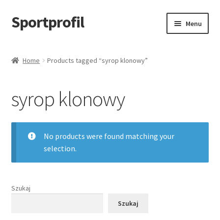
Sportprofil
Przejdź
Przejdź
Menu
do
do
nawigacji
treści
Strona główna
Home
Products tagged “syrop klonowy”
Blog
syrop klonowy
Koszyk
No products were found matching your
selection.
Szukaj
Szukaj