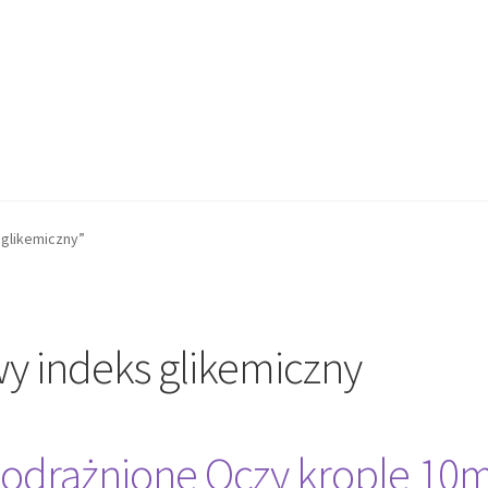
glikemiczny”
y indeks glikemiczny
 Podrażnione Oczy krople 10m