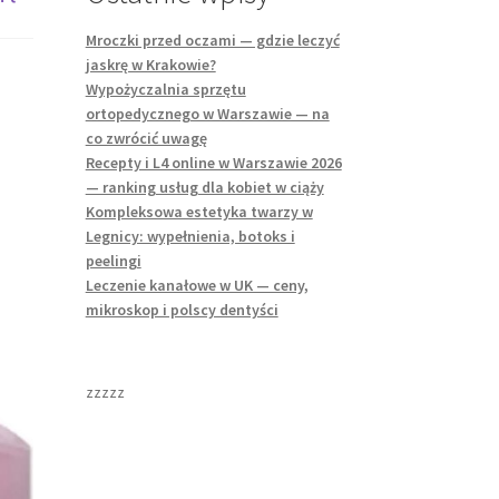
Mroczki przed oczami — gdzie leczyć
jaskrę w Krakowie?
Wypożyczalnia sprzętu
ortopedycznego w Warszawie — na
co zwrócić uwagę
Recepty i L4 online w Warszawie 2026
— ranking usług dla kobiet w ciąży
Kompleksowa estetyka twarzy w
Legnicy: wypełnienia, botoks i
peelingi
Leczenie kanałowe w UK — ceny,
mikroskop i polscy dentyści
zzzzz