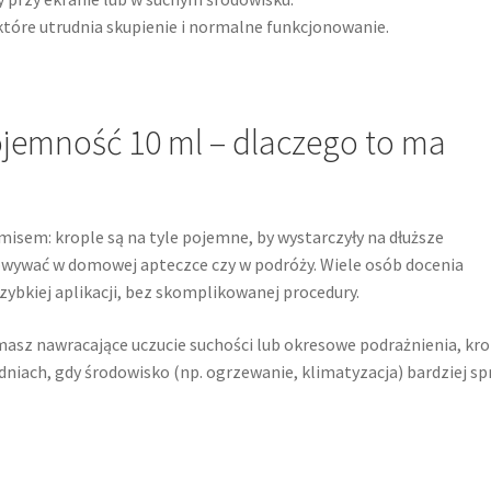
 które utrudnia skupienie i normalne funkcjonowanie.
jemność 10 ml – dlaczego to ma
sem: krople są na tyle pojemne, by wystarczyły na dłuższe
howywać w domowej apteczce czy w podróży. Wiele osób docenia
zybkiej aplikacji, bez skomplikowanej procedury.
 masz nawracające uczucie suchości lub okresowe podrażnienia, kr
dniach, gdy środowisko (np. ogrzewanie, klimatyzacja) bardziej sp