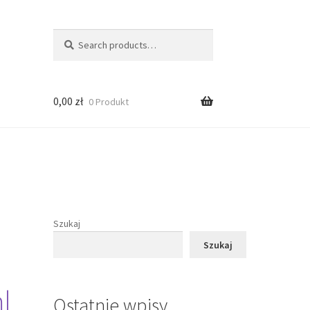
Search
Search
for:
0,00
zł
0 Produkt
Szukaj
Szukaj
l
Ostatnie wpisy