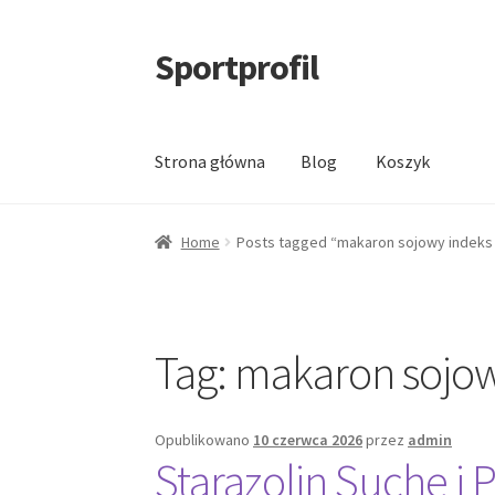
Sportprofil
Przejdź
Przejdź
do
do
nawigacji
treści
Strona główna
Blog
Koszyk
Strona główna
Blog
Koszyk
Home
Posts tagged “makaron sojowy indeks 
Tag:
makaron sojow
Opublikowano
10 czerwca 2026
przez
admin
Starazolin Suche i