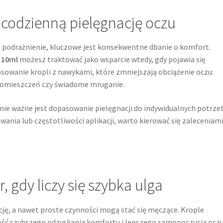
codzienną pielęgnację oczu
 i podrażnienie, kluczowe jest konsekwentne dbanie o komfort.
 10ml
możesz traktować jako wsparcie wtedy, gdy pojawia się
osowanie kropli z nawykami, które zmniejszają obciążenie oczu:
 pomieszczeń czy świadome mruganie.
nie ważne jest dopasowanie pielęgnacji do indywidualnych potrze
ania lub częstotliwości aplikacji, warto kierować się zaleceniam
 gdy liczy się szybka ulga
cję, a nawet proste czynności mogą stać się męczące. Krople
wość szybszego odzyskania komfortu i lepszego samopoczucia oczu