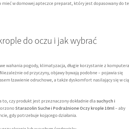
to mieć w domowej apteczce preparat, który jest dopasowany do t
krople do oczu i jak wybrać
we wahania pogody, klimatyzacja, długie korzystanie z komputera
Niezależnie od przyczyny, objawy bywają podobne – pojawia się
asem łzawienie odruchowe, a także dyskomfort nasilający się w ci
 to, czy produkt jest przeznaczony dokładnie dla
suchych i
tworzono
Starazolin Suche i Podrażnione Oczy krople 10ml
– aby
ie, gdy potrzebuje kojącego działania.
 przy ekranie lub w suchym środowisku.