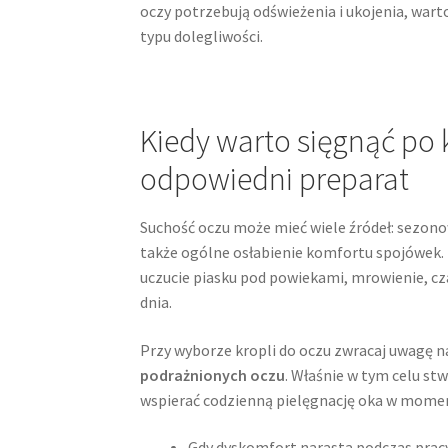
oczy potrzebują odświeżenia i ukojenia, war
typu dolegliwości.
Kiedy warto sięgnąć po 
odpowiedni preparat
Suchość oczu może mieć wiele źródeł: sezono
także ogólne osłabienie komfortu spojówek. 
uczucie piasku pod powiekami, mrowienie, cz
dnia.
Przy wyborze kropli do oczu zwracaj uwagę na
podrażnionych oczu
. Właśnie w tym celu s
wspierać codzienną pielęgnację oka w momenc
Gdy dyskomfort narasta podczas pracy