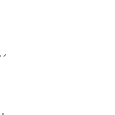
b. W
i
. W