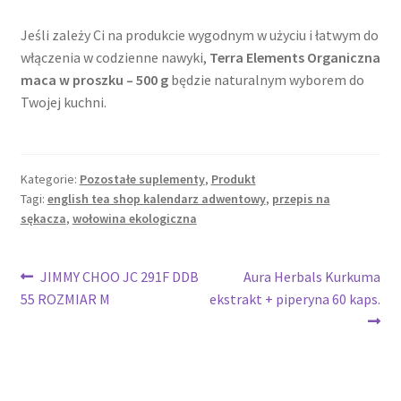
Jeśli zależy Ci na produkcie wygodnym w użyciu i łatwym do
włączenia w codzienne nawyki,
Terra Elements Organiczna
maca w proszku – 500 g
będzie naturalnym wyborem do
Twojej kuchni.
Kategorie:
Pozostałe suplementy
,
Produkt
Tagi:
english tea shop kalendarz adwentowy
,
przepis na
sękacza
,
wołowina ekologiczna
Nawigacja
Poprzedni
Następny
JIMMY CHOO JC 291F DDB
Aura Herbals Kurkuma
wpis:
wpis:
55 ROZMIAR M
ekstrakt + piperyna 60 kaps.
wpisu