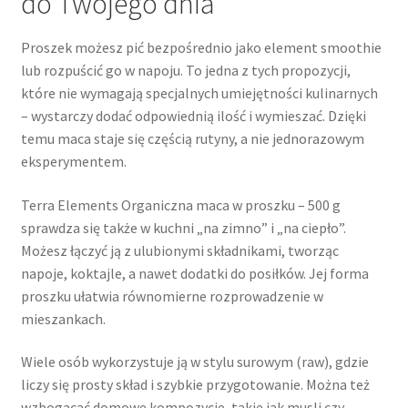
do Twojego dnia
Proszek możesz pić bezpośrednio jako element smoothie
lub rozpuścić go w napoju. To jedna z tych propozycji,
które nie wymagają specjalnych umiejętności kulinarnych
– wystarczy dodać odpowiednią ilość i wymieszać. Dzięki
temu maca staje się częścią rutyny, a nie jednorazowym
eksperymentem.
Terra Elements Organiczna maca w proszku – 500 g
sprawdza się także w kuchni „na zimno” i „na ciepło”.
Możesz łączyć ją z ulubionymi składnikami, tworząc
napoje, koktajle, a nawet dodatki do posiłków. Jej forma
proszku ułatwia równomierne rozprowadzenie w
mieszankach.
Wiele osób wykorzystuje ją w stylu surowym (raw), gdzie
liczy się prosty skład i szybkie przygotowanie. Można też
wzbogacać domowe kompozycje, takie jak musli czy