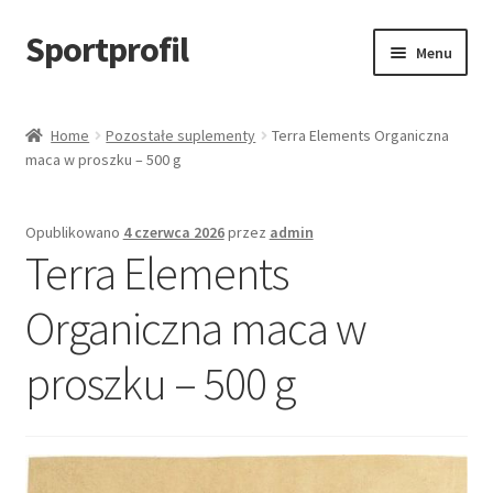
Sportprofil
Przejdź
Przejdź
Menu
do
do
nawigacji
treści
Strona główna
Home
Pozostałe suplementy
Terra Elements Organiczna
maca w proszku – 500 g
Blog
Koszyk
Opublikowano
4 czerwca 2026
przez
admin
Terra Elements
Organiczna maca w
proszku – 500 g