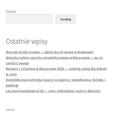
Szukaj
Szukaj
Ostatnie wpisy
Mroczki przed oczami — gdzie leczyć jaskrę w Krakowie?
Wypożyczalnia sprzętu ortopedycznego w Warszawie — na co
zwrócić uwagę
Recepty i L4 online w Warszawie 2026 — ranking usług dla kobiet
w ciąży
Kompleksowa estetyka twarzy w Legnicy: wypełnienia, botoks i
peelingi
Leczenie kanałowe w UK — ceny, mikroskop i polscy dentyści
zzzzz