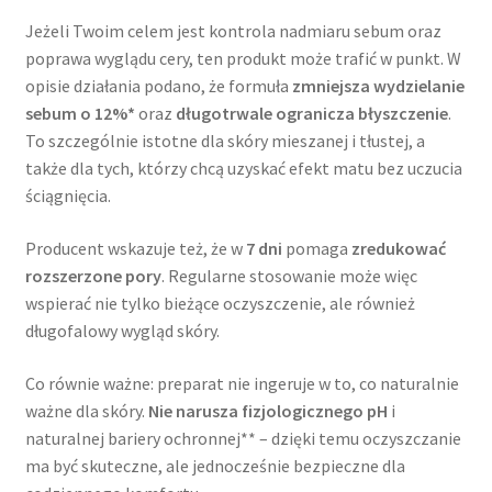
Jeżeli Twoim celem jest kontrola nadmiaru sebum oraz
poprawa wyglądu cery, ten produkt może trafić w punkt. W
opisie działania podano, że formuła
zmniejsza wydzielanie
sebum o 12%*
oraz
długotrwale ogranicza błyszczenie
.
To szczególnie istotne dla skóry mieszanej i tłustej, a
także dla tych, którzy chcą uzyskać efekt matu bez uczucia
ściągnięcia.
Producent wskazuje też, że w
7 dni
pomaga
zredukować
rozszerzone pory
. Regularne stosowanie może więc
wspierać nie tylko bieżące oczyszczenie, ale również
długofalowy wygląd skóry.
Co równie ważne: preparat nie ingeruje w to, co naturalnie
ważne dla skóry.
Nie narusza fizjologicznego pH
i
naturalnej bariery ochronnej** – dzięki temu oczyszczanie
ma być skuteczne, ale jednocześnie bezpieczne dla