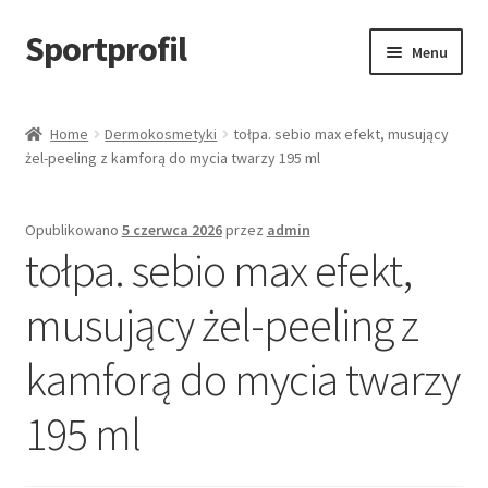
Sportprofil
Przejdź
Przejdź
Menu
do
do
nawigacji
treści
Strona główna
Home
Dermokosmetyki
tołpa. sebio max efekt, musujący
żel-peeling z kamforą do mycia twarzy 195 ml
Blog
Koszyk
Opublikowano
5 czerwca 2026
przez
admin
tołpa. sebio max efekt,
musujący żel-peeling z
kamforą do mycia twarzy
195 ml