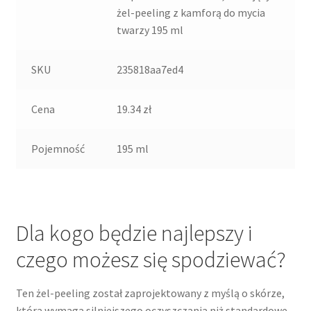
żel-peeling z kamforą do mycia
twarzy 195 ml
SKU
235818aa7ed4
Cena
19.34 zł
Pojemność
195 ml
Dla kogo będzie najlepszy i
czego możesz się spodziewać?
Ten żel-peeling został zaprojektowany z myślą o skórze,
która wymaga silniejszego oczyszczania niż standardowe