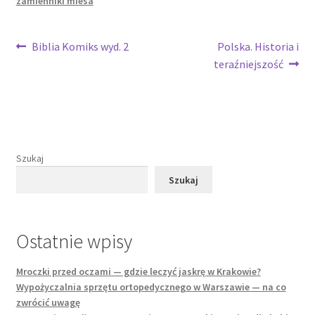
zamienniki miesa
Nawigacja
Poprzedni
Następny
Biblia Komiks wyd. 2
Polska. Historia i
wpis:
wpis:
teraźniejszość
wpisu
Szukaj
Szukaj
Ostatnie wpisy
Mroczki przed oczami — gdzie leczyć jaskrę w Krakowie?
Wypożyczalnia sprzętu ortopedycznego w Warszawie — na co
zwrócić uwagę