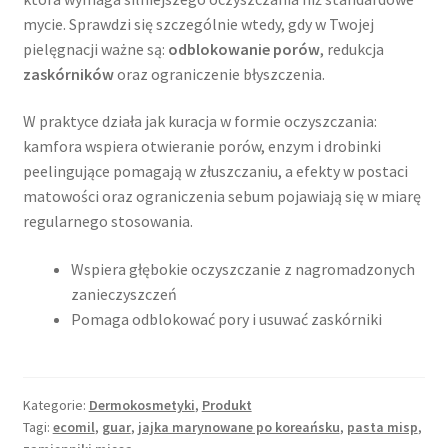
mycie. Sprawdzi się szczególnie wtedy, gdy w Twojej
pielęgnacji ważne są:
odblokowanie porów
, redukcja
zaskórników
oraz ograniczenie błyszczenia.
W praktyce działa jak kuracja w formie oczyszczania:
kamfora wspiera otwieranie porów, enzym i drobinki
peelingujące pomagają w złuszczaniu, a efekty w postaci
matowości oraz ograniczenia sebum pojawiają się w miarę
regularnego stosowania.
Wspiera głębokie oczyszczanie z nagromadzonych
zanieczyszczeń
Pomaga odblokować pory i usuwać zaskórniki
Kategorie:
Dermokosmetyki
,
Produkt
Tagi:
ecomil
,
guar
,
jajka marynowane po koreańsku
,
pasta misp
,