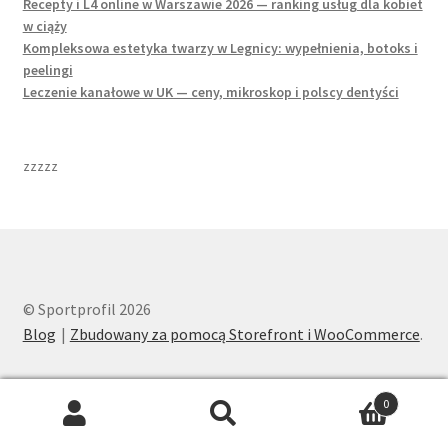
Recepty i L4 online w Warszawie 2026 — ranking usług dla kobiet
w ciąży
Kompleksowa estetyka twarzy w Legnicy: wypełnienia, botoks i
peelingi
Leczenie kanałowe w UK — ceny, mikroskop i polscy dentyści
zzzzz
© Sportprofil 2026
Blog
Zbudowany za pomocą Storefront i WooCommerce
.
0
Search
Search