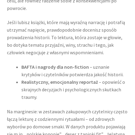
celu, ale również radzenie sobie z konsekwencjami po
powrocie.
Jeśli lubisz książki, które mają wyraźną narrację i potrafią
utrzymać napięcie, prawdopodobnie docenisz sposób
prowadzenia historii. To lektura, która zostaje w głowie,
bo dotyka tematu przyjaźni, winy, strachu i tego, jak
człowiek negocjuje z własnymi wspomnieniami.
BAFTA i nagrody dla non-fiction
– uznanie
krytyków i czytelników potwierdza jakość historii.
Realistyczny, emocjonalny reportaż
– opowieść o
skrajnych decyzjach i psychologicznych skutkach
traumy.
Na marginesie: w zestawach zakupowych czytelnicy często
łączą lekturę z codziennymi rytuałami – od zdrowych
wyborów po domowe smaki. W danych produktu pojawiają
się m.in. „polskie konopie”, „deser z tapioki fit”, „żelatyna