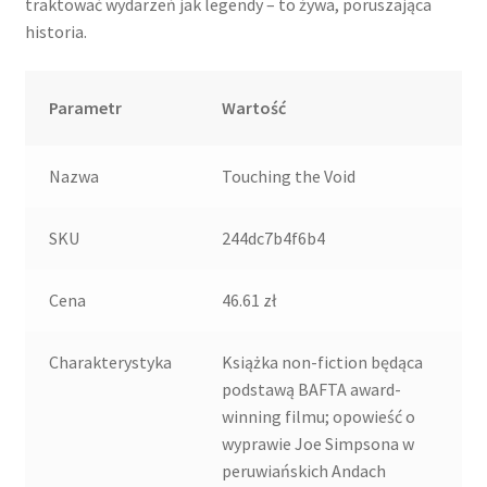
traktować wydarzeń jak legendy – to żywa, poruszająca
historia.
Parametr
Wartość
Nazwa
Touching the Void
SKU
244dc7b4f6b4
Cena
46.61 zł
Charakterystyka
Książka non-fiction będąca
podstawą BAFTA award-
winning filmu; opowieść o
wyprawie Joe Simpsona w
peruwiańskich Andach