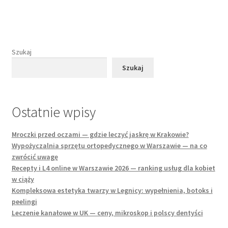
Szukaj
Szukaj
Ostatnie wpisy
Mroczki przed oczami — gdzie leczyć jaskrę w Krakowie?
Wypożyczalnia sprzętu ortopedycznego w Warszawie — na co
zwrócić uwagę
Recepty i L4 online w Warszawie 2026 — ranking usług dla kobiet
w ciąży
Kompleksowa estetyka twarzy w Legnicy: wypełnienia, botoks i
peelingi
Leczenie kanałowe w UK — ceny, mikroskop i polscy dentyści