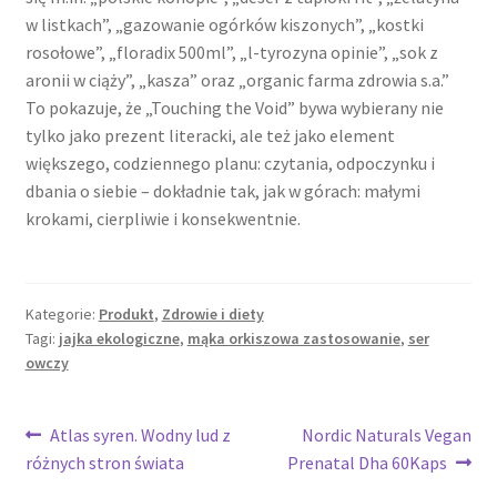
w listkach”, „gazowanie ogórków kiszonych”, „kostki
rosołowe”, „floradix 500ml”, „l-tyrozyna opinie”, „sok z
aronii w ciąży”, „kasza” oraz „organic farma zdrowia s.a.”
To pokazuje, że „Touching the Void” bywa wybierany nie
tylko jako prezent literacki, ale też jako element
większego, codziennego planu: czytania, odpoczynku i
dbania o siebie – dokładnie tak, jak w górach: małymi
krokami, cierpliwie i konsekwentnie.
Kategorie:
Produkt
,
Zdrowie i diety
Tagi:
jajka ekologiczne
,
mąka orkiszowa zastosowanie
,
ser
owczy
Nawigacja
Poprzedni
Następny
Atlas syren. Wodny lud z
Nordic Naturals Vegan
wpis:
wpis:
różnych stron świata
Prenatal Dha 60Kaps
wpisu