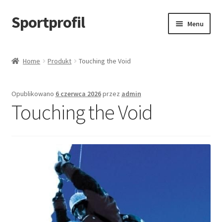
Sportprofil
Przejdź
Przejdź
Menu
do
do
nawigacji
treści
Strona główna
Home
Produkt
Touching the Void
Blog
Opublikowano
6 czerwca 2026
przez
admin
Koszyk
Touching the Void