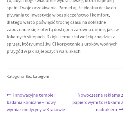
to, abyś mógł świadomie wybrać deskę, która najlepiej
spełni Twoje oczekiwania. Pamiętaj, że idealna deska do
pływania to inwestycja w bezpieczeństwo i komfort,
dlatego warto poświęcić trochę czasu na dokładne
zapoznanie się z ofertą dostępną zarówno online, jak i w
lokalnych sklepach. Dzięki temu z łatwością znajdziesz
sprzęt, który umożliwi Ci korzystanie z uroków wodnych
przygód w jak najlepszych warunkach.
Kategoria:
Bez kategorii
Nawigacja
Poprzedni
Następny
Innowacyjne terapie i
Nowoczesna reklama z
wpis:
wpis:
badania kliniczne – nowy
papierowymi torebkami z
wpisu
wymiar medycyny w Krakowie
nadrukiem