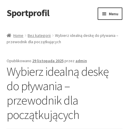
Sportprofil
Przejdź
Przejdź
Menu
do
do
nawigacji
treści
Strona główna
Home
Bez kategorii
Wybierz idealną deskę do pływania –
przewodnik dla początkujących
Blog
Koszyk
Opublikowano
29 listopada 2025
przez
admin
Wybierz idealną deskę
do pływania –
przewodnik dla
początkujących