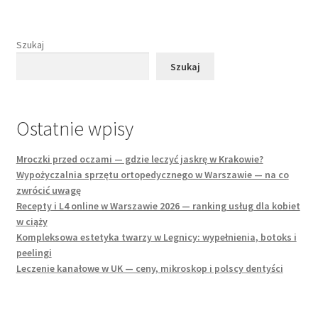
Szukaj
Szukaj
Ostatnie wpisy
Mroczki przed oczami — gdzie leczyć jaskrę w Krakowie?
Wypożyczalnia sprzętu ortopedycznego w Warszawie — na co
zwrócić uwagę
Recepty i L4 online w Warszawie 2026 — ranking usług dla kobiet
w ciąży
Kompleksowa estetyka twarzy w Legnicy: wypełnienia, botoks i
peelingi
Leczenie kanałowe w UK — ceny, mikroskop i polscy dentyści