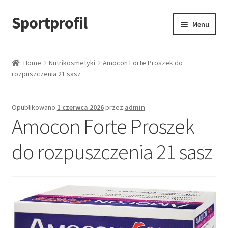
Sportprofil
Przejdź
Przejdź
Menu
do
do
nawigacji
treści
Strona główna
Home
Nutrikosmetyki
Amocon Forte Proszek do
rozpuszczenia 21 sasz
Blog
Koszyk
Opublikowano
1 czerwca 2026
przez
admin
Amocon Forte Proszek
do rozpuszczenia 21 sasz