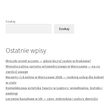
Szukaj
Szukaj
Ostatnie wpisy
Mroczki przed oczami — gdzie leczyć jaskrę w Krakowie?
Wypożyczalnia sprzętu ortopedycznego w Warszawie — na co
zwrócić uwagę
Recepty i L4 online w Warszawie 2026 — ranking usług dla kobiet
w ciąży
Kompleksowa estetyka twarzy w Legnicy: wypełnienia, botoks i
peelingi
Leczenie kanałowe w UK — ceny, mikroskop i polscy dentyści