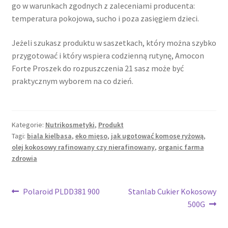
go w warunkach zgodnych z zaleceniami producenta:
temperatura pokojowa, sucho i poza zasięgiem dzieci.
Jeżeli szukasz produktu w saszetkach, który można szybko
przygotować i który wspiera codzienną rutynę, Amocon
Forte Proszek do rozpuszczenia 21 sasz może być
praktycznym wyborem na co dzień.
Kategorie:
Nutrikosmetyki
,
Produkt
Tagi:
biala kielbasa
,
eko mięso
,
jak ugotować komosę ryżową
,
olej kokosowy rafinowany czy nierafinowany
,
organic farma
zdrowia
Nawigacja
Poprzedni
Następny
Polaroid PLDD381 900
Stanlab Cukier Kokosowy
wpis:
wpis:
500G
wpisu