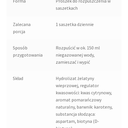
Forma
Proszek do rozpuszczenia w
saszetkach
Zalecana
1 saszetka dziennie
porcja
Sposób
Rozpuścić w ok. 150 ml
przygotowania
niegazowanej wody,
zamieszać i wypić
Skład
Hydrolizat żelatyny
wieprzowej, regulator
kwasowości: kwas cytrynowy,
aromat pomarańczowy
naturalny, barwnik: karoteny,
substancja słodząca:
aspartam, biotyna (D-