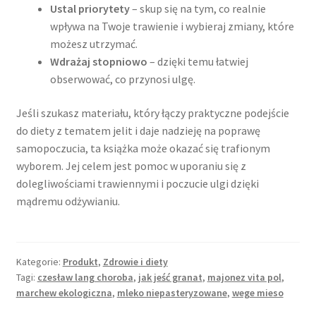
Ustal priorytety
– skup się na tym, co realnie
wpływa na Twoje trawienie i wybieraj zmiany, które
możesz utrzymać.
Wdrażaj stopniowo
– dzięki temu łatwiej
obserwować, co przynosi ulgę.
Jeśli szukasz materiału, który łączy praktyczne podejście
do diety z tematem jelit i daje nadzieję na poprawę
samopoczucia, ta książka może okazać się trafionym
wyborem. Jej celem jest pomoc w uporaniu się z
dolegliwościami trawiennymi i poczucie ulgi dzięki
mądremu odżywianiu.
Kategorie:
Produkt
,
Zdrowie i diety
Tagi:
czesław lang choroba
,
jak jeść granat
,
majonez vita pol
,
marchew ekologiczna
,
mleko niepasteryzowane
,
wege mieso