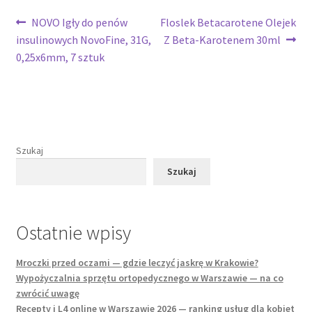
Nawigacja
Poprzedni
Następny
NOVO Igły do penów
Floslek Betacarotene Olejek
wpis:
wpis:
insulinowych NovoFine, 31G,
Z Beta-Karotenem 30ml
wpisu
0,25x6mm, 7 sztuk
Szukaj
Szukaj
Ostatnie wpisy
Mroczki przed oczami — gdzie leczyć jaskrę w Krakowie?
Wypożyczalnia sprzętu ortopedycznego w Warszawie — na co
zwrócić uwagę
Recepty i L4 online w Warszawie 2026 — ranking usług dla kobiet