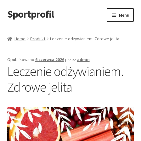
Sportprofil
Przejdź
Przejdź
Menu
do
do
nawigacji
treści
Strona główna
Home
Produkt
Leczenie odżywianiem. Zdrowe jelita
Blog
Opublikowano
6 czerwca 2026
przez
admin
Koszyk
Leczenie odżywianiem.
Zdrowe jelita