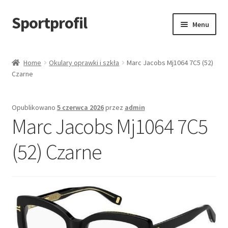
Sportprofil
Przejdź
Przejdź
Menu
do
do
nawigacji
treści
Strona główna
Home
Okulary oprawki i szkła
Marc Jacobs Mj1064 7C5 (52)
Czarne
Blog
Koszyk
Opublikowano
5 czerwca 2026
przez
admin
Marc Jacobs Mj1064 7C5
(52) Czarne