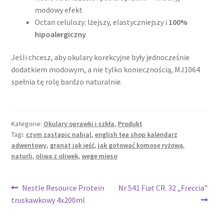
modowy efekt
Octan celulozy: lżejszy, elastyczniejszy i
100%
hipoalergiczny
Jeśli chcesz, aby okulary korekcyjne były jednocześnie
dodatkiem modowym, a nie tylko koniecznością, MJ1064
spełnia tę rolę bardzo naturalnie.
Kategorie:
Okulary oprawki i szkła
,
Produkt
Tagi:
czym zastapic nabial
,
english tea shop kalendarz
adwentowy
,
granat jak jeść
,
jak gotować komosę ryżową
,
naturli
,
oliwa z oliwek
,
wege mieso
Nawigacja
Poprzedni
Następny
Nestle Resource Protein
Nr 541 Fiat CR. 32 „Freccia”
wpis:
wpis:
truskawkowy 4x200ml
wpisu