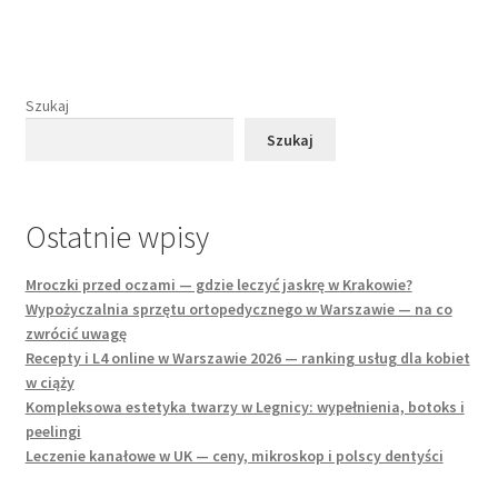
Szukaj
Szukaj
Ostatnie wpisy
Mroczki przed oczami — gdzie leczyć jaskrę w Krakowie?
Wypożyczalnia sprzętu ortopedycznego w Warszawie — na co
zwrócić uwagę
Recepty i L4 online w Warszawie 2026 — ranking usług dla kobiet
w ciąży
Kompleksowa estetyka twarzy w Legnicy: wypełnienia, botoks i
peelingi
Leczenie kanałowe w UK — ceny, mikroskop i polscy dentyści