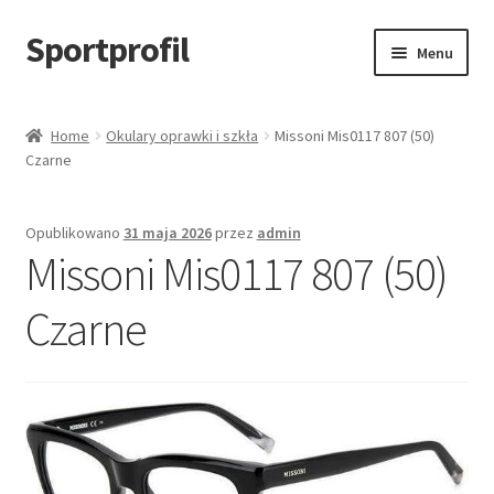
Sportprofil
Przejdź
Przejdź
Menu
do
do
nawigacji
treści
Strona główna
Home
Okulary oprawki i szkła
Missoni Mis0117 807 (50)
Czarne
Blog
Koszyk
Opublikowano
31 maja 2026
przez
admin
Missoni Mis0117 807 (50)
Czarne