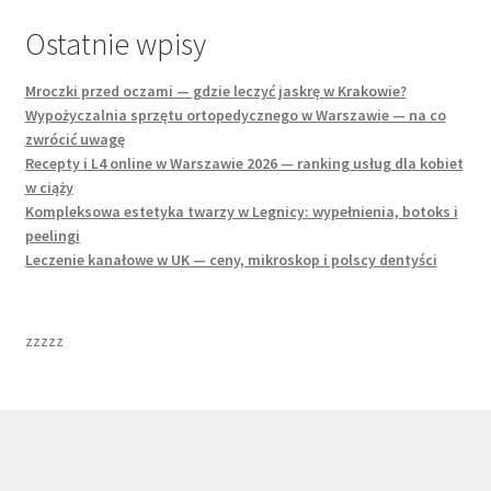
Ostatnie wpisy
Mroczki przed oczami — gdzie leczyć jaskrę w Krakowie?
Wypożyczalnia sprzętu ortopedycznego w Warszawie — na co
zwrócić uwagę
Recepty i L4 online w Warszawie 2026 — ranking usług dla kobiet
w ciąży
Kompleksowa estetyka twarzy w Legnicy: wypełnienia, botoks i
peelingi
Leczenie kanałowe w UK — ceny, mikroskop i polscy dentyści
zzzzz