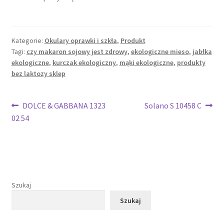
Kategorie:
Okulary oprawki i szkła
,
Produkt
Tagi:
czy makaron sojowy jest zdrowy
,
ekologiczne mieso
,
jabłka
ekologiczne
,
kurczak ekologiczny
,
mąki ekologiczne
,
produkty
bez laktozy sklep
Nawigacja
Poprzedni
Następny
DOLCE & GABBANA 1323
Solano S 10458 C
wpis:
wpis:
02 54
wpisu
Szukaj
Szukaj